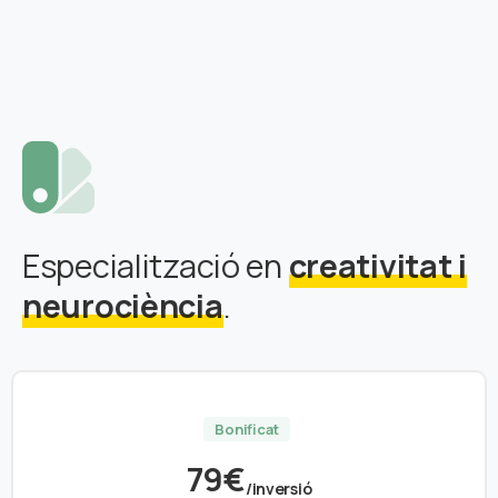
Especialització en
creativitat i
neurociència
.
Bonificat
79€
/inversió