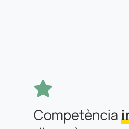
Competència
i