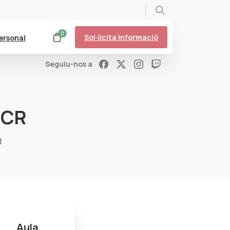
Search
0
Sol·licita informació
ersonal
Seguiu-nos a
CR
R
Aula