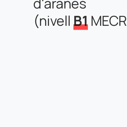
d'aranès
(nivell
B1
MECR