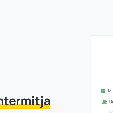
Mi
ntermitja
U