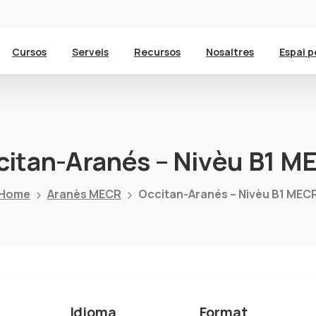
Cursos
Serveis
Recursos
Nosaltres
Espai p
citan-Aranés
–
Nivèu
B1
ME
Home
Aranès MECR
Occitan-Aranés – Nivèu B1 MEC
Idioma
Format