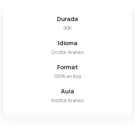
Durada
90h
Idioma
Occità-Aranès
Format
100% en línia
Aula
Institut Aranés