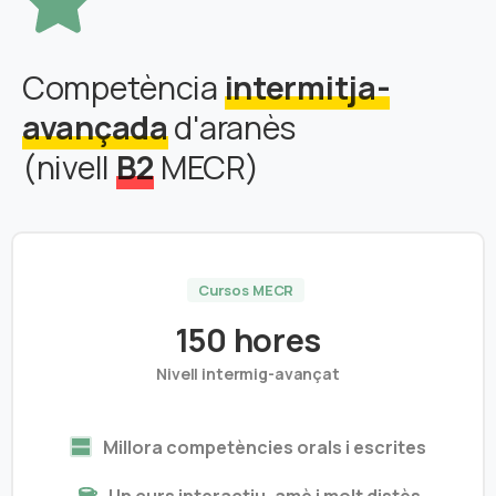
Competència
intermitja-
avançada
d'aranès
(nivell
B2
MECR)
Cursos MECR
150 hores
Nivell intermig-avançat
Millora competències orals i escrites
Un curs interactiu, amè i molt distès