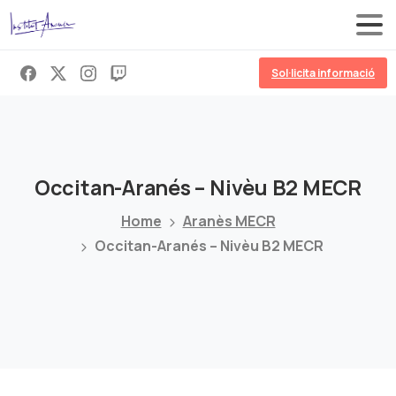
Sol·licita informació
Occitan-Aranés
–
Nivèu
B2
MECR
Home
Aranès MECR
Occitan-Aranés – Nivèu B2 MECR