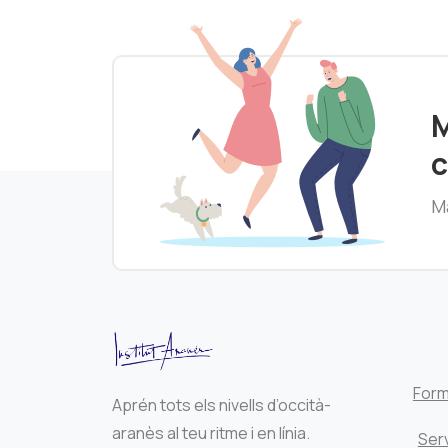
M
c
Ma
Form
Aprén tots els nivells d’occità-
aranès al teu ritme i en línia.
Serv