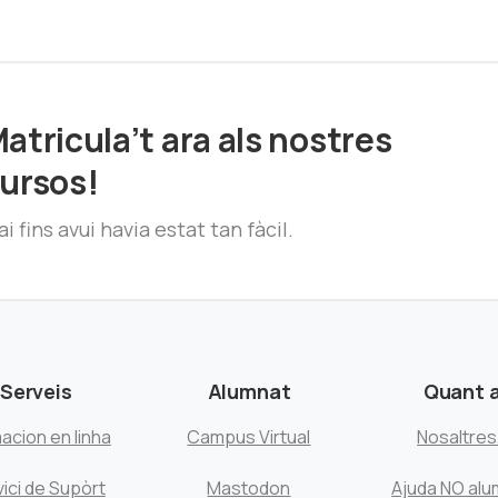
atricula’t ara als nostres
ursos!
i fins avui havia estat tan fàcil.
Serveis
Alumnat
Quant 
acion en linha
Campus Virtual
Nosaltre
ici de Supòrt
Mastodon
Ajuda NO alu