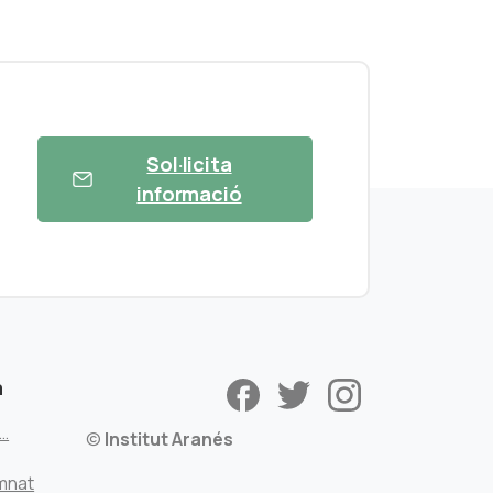
Sol·licita
informació
a
s…
©
Institut Aranés
mnat