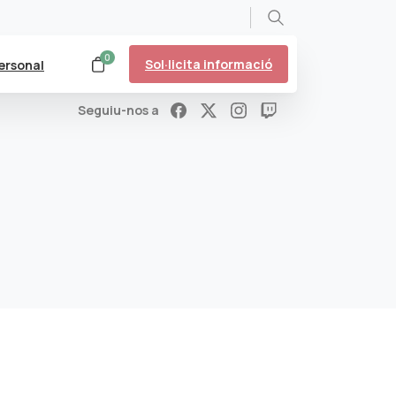
Search
0
Sol·licita informació
ersonal
Seguiu-nos a