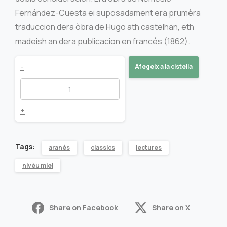
Fernández-Cuesta ei suposadament era prumèra
traduccion dera òbra de Hugo ath castelhan, eth
madeish an dera publicacion en francés (1862).
Es
-
Afegeix a la cistella
miserables
quantity
+
Tags:
aranés
classics
lectures
nivèu miei
Share on Facebook
Share on X