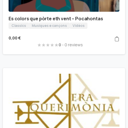
Es colors que pòrte eth vent – Pocahontas
Classics
Musiques e cançons
Vidèos
0,00
€
0
- 0 reviews