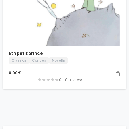
Eth petit prince
Classics
Condes
Novèlla
0,00
€
0
- 0 reviews