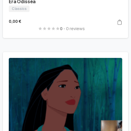
Era Odissèa
Classics
0,00
€
0
- 0 reviews