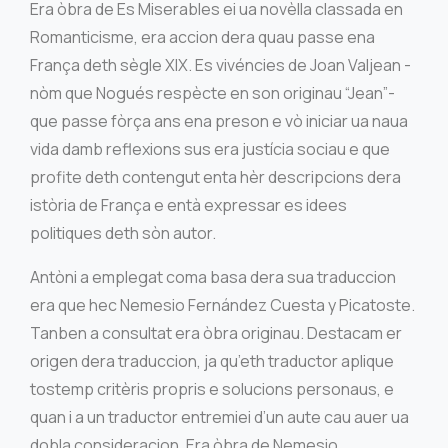
Era òbra de Es Miserables ei ua novèlla classada en
Romanticisme, era accion dera quau passe ena
França deth sègle XIX. Es vivéncies de Joan Valjean -
nòm que Nogués respècte en son originau “Jean”-
que passe fòrça ans ena preson e vò iniciar ua naua
vida damb reflexions sus era justícia sociau e que
profite deth contengut enta hèr descripcions dera
istòria de França e entà expressar es idees
politiques deth sòn autor.
Antòni a emplegat coma basa dera sua traduccion
era que hec Nemesio Fernández Cuesta y Picatoste.
Tanben a consultat era òbra originau. Destacam er
origen dera traduccion, ja qu’eth traductor aplique
tostemp critèris propris e solucions personaus, e
quan i a un traductor entremiei d’un aute cau auer ua
dobla consideracion. Era òbra de Nemesio