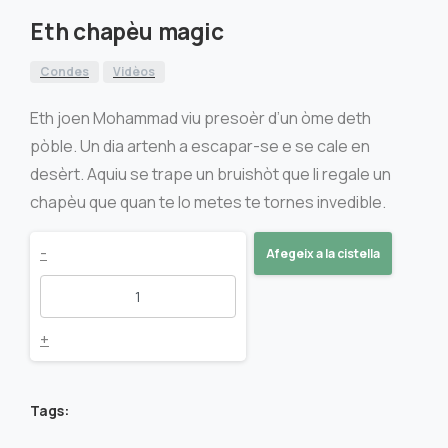
Eth chapèu magic
Condes
Vidèos
Eth joen Mohammad viu presoèr d’un òme deth
pòble. Un dia artenh a escapar-se e se cale en
desèrt. Aquiu se trape un bruishòt que li regale un
chapèu que quan te lo metes te tornes invedible.
Eth
-
Afegeix a la cistella
chapèu
magic
+
quantity
Tags: