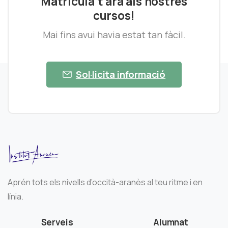
Matricula’t ara als nostres
cursos!
Mai fins avui havia estat tan fàcil.
Sol·licita informació
Aprén tots els nivells d’occità-aranès al teu ritme i en
línia.
Serveis
Alumnat