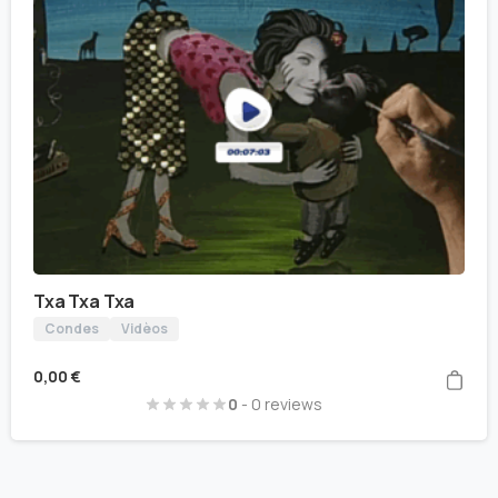
Txa Txa Txa
Condes
Vidèos
0,00
€
0
- 0 reviews