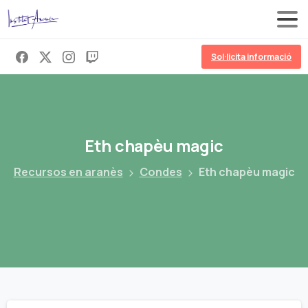
Sol·licita informació
Eth
chapèu
magic
Recursos en aranès
Condes
Eth chapèu magic