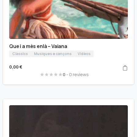
Que i a mès enlà – Vaiana
Classics
Musiques e cançons
Vidèos
0,00
€
0
- 0 reviews