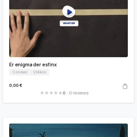
Er enigma der esfinx
Condes
Vidèos
0,00
€
0
- 0 reviews