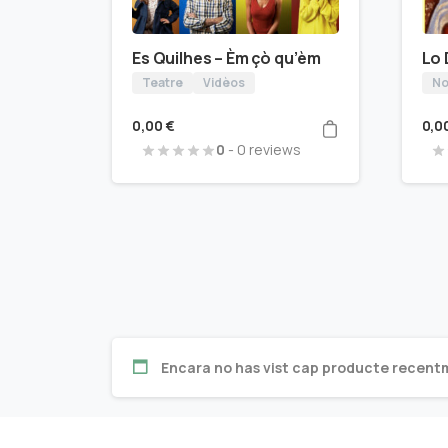
Es Quilhes – Èm çò qu’èm
Lo
Teatre
Vidèos
No
0,00
€
0,0
0
- 0 reviews
Encara no has vist cap producte recent