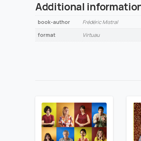
Additional informatio
book-author
Frédéric Mistral
format
Virtuau