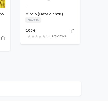
çò
Mireia (Català antic)
Novèlla
0,00
€
0
- 0 reviews