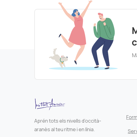
M
c
Ma
Form
Aprén tots els nivells d’occità-
aranès al teu ritme i en línia.
Serv