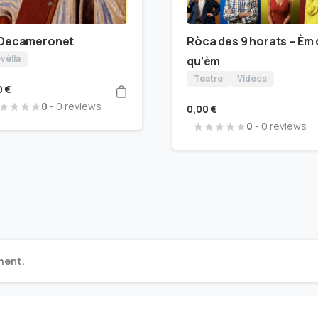
 Decameronet
Ròca des 9 horats – Èm 
vèlla
qu’èm
Teatre
Vidèos
0
€
0
- 0 reviews
0,00
€
0
- 0 reviews
ment.