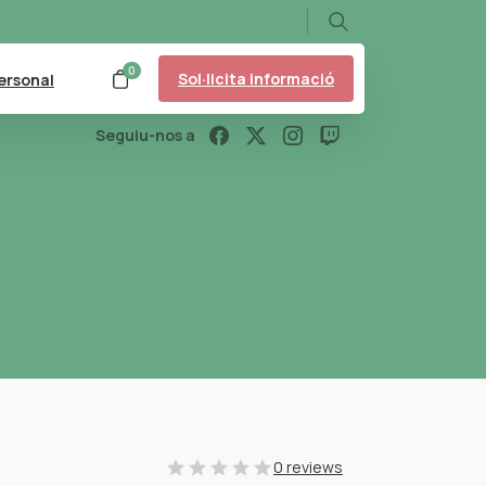
Search
0
Sol·licita informació
ersonal
Seguiu-nos a
0 reviews