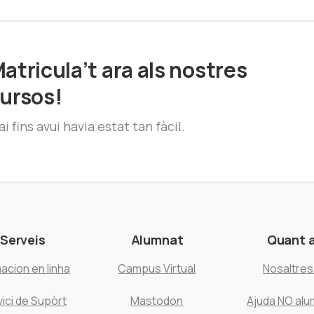
atricula’t ara als nostres
ursos!
i fins avui havia estat tan fàcil.
Serveis
Alumnat
Quant 
acion en linha
Campus Virtual
Nosaltre
ici de Supòrt
Mastodon
Ajuda NO alu