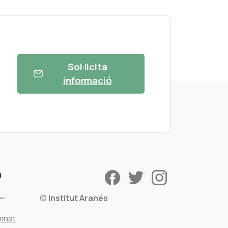
Sol·licita
informació
a
s…
©
Institut Aranés
mnat