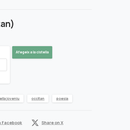
tan)
Afegeix a la cistella
ella joveniu
occitan
poesia
n Facebook
Share on X