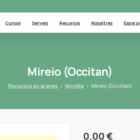
Cursos
Serveis
Recursos
Nosaltres
Espai p
Mireio
(Occitan)
Recursos en aranès
Novèlla
Mireio (Occitan)
0,00
€