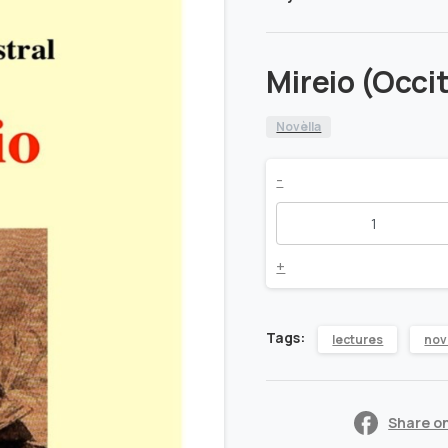
Mireio (Occi
Novèlla
Mireio
-
(Occitan)
quantity
+
Tags:
lectures
nov
Share o