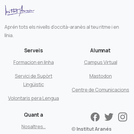
Aprén tots els nivells d’occità-aranès al teu ritme i en
línia.
Serveis
Alumnat
Formacion en linha
Campus Virtual
Servici de Supòrt
Mastodon
Lingüistic
Centre de Comunicacions
Volontaris pera Lengua
Quant a
Nosaltres…
©
Institut Aranés