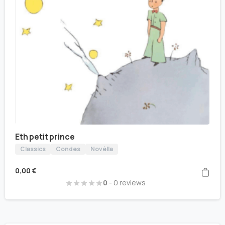
Eth petit prince
Classics
Condes
Novèlla
0,00
€
0
- 0 reviews