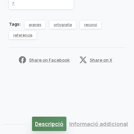
der
+
aranés
Tags:
aranés
ortografia
recorsi
quantity
referéncia
Share on Facebook
Share on X
Descripció
Informació addicional