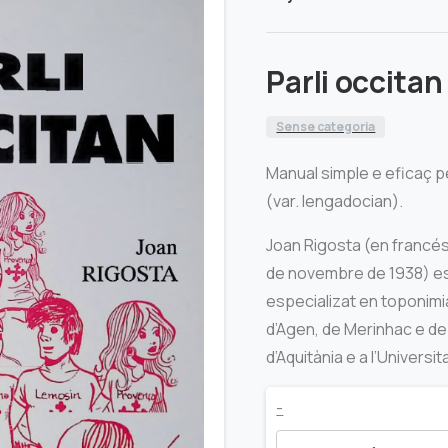
Parli occitan
Sense categoria
Manual simple e eficaç p
(var. lengadocian).
Joan Rigosta (en francé
de novembre de 1938) es
especializat en toponimi
d’Agen, de Merinhac e de
d’Aquitània e a l’Universit
Parli
-