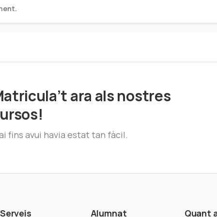
ment.
atricula’t ara als nostres
ursos!
i fins avui havia estat tan fàcil.
Serveis
Alumnat
Quant 