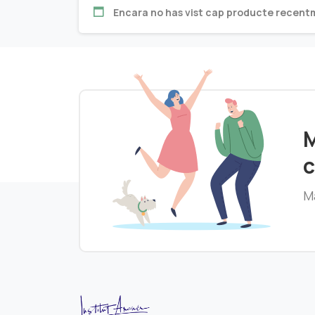
Encara no has vist cap producte recent
M
c
Ma