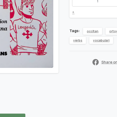
occitan
quantity
+
Tags:
occitan
orto
vèrbs
vocabulari
Share o