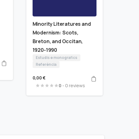
Minority Literatures and
f
Modernism: Scots,
Breton, and Occitan,
1920-1990
Estudis e monografics
Referéncia
0,00
€
0
- 0 reviews