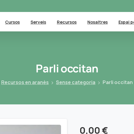
Cursos
Serveis
Recursos
Nosaltres
Espai p
Parli
occitan
Recursos en aranès
Sense categoria
Parli occitan
0,00
€