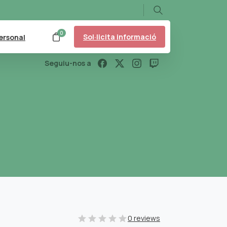
Search
0
Sol·licita informació
ersonal
Seguiu-nos a
0 reviews