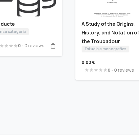
oducte
A Study of the Origins,
nse categoria
History, and Notation o
the Troubadour
0
- 0 reviews
Estudis e monografics
0,00
€
0
- 0 reviews