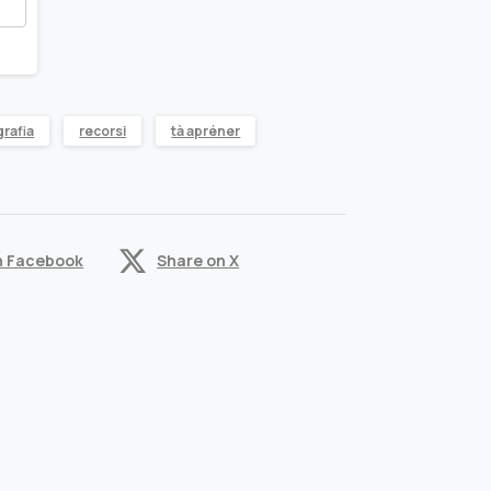
grafia
recorsi
tà apréner
n Facebook
Share on X