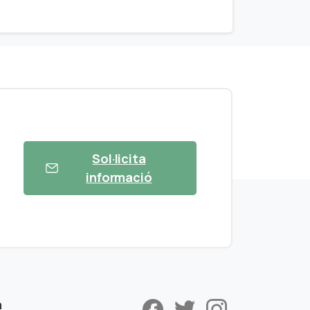
Sol·licita
informació
a