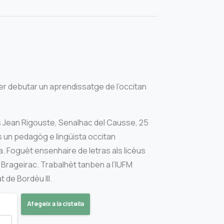
er debutar un aprendissatge de l’occitan
s Jean Rigouste, Senalhac del Causse, 25
 un pedagòg e lingüista occitan
a. Foguèt ensenhaire de letras als licèus
 Brageirac. Trabalhèt tanben a l’IUFM
at de Bordèu III.
Afegeix a la cistella