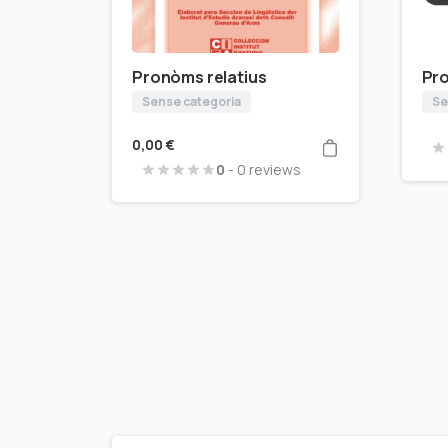
Pronòms relatius
Pr
Sense categoria
Se
0,00
€
0
- 0 reviews