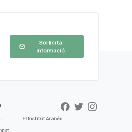
Sol·licita
informació
a
s…
©
Institut Aranés
mnat