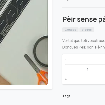
Pèir sense p
Condes
Vidèos
Vertat que toti vosati a
Donques Pèir, non. Pèir 
Pèir
-
sense
páur
+
quantity
Tags: