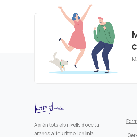
M
c
Ma
Form
Aprén tots els nivells d’occità-
aranès al teu ritme i en línia.
Serv