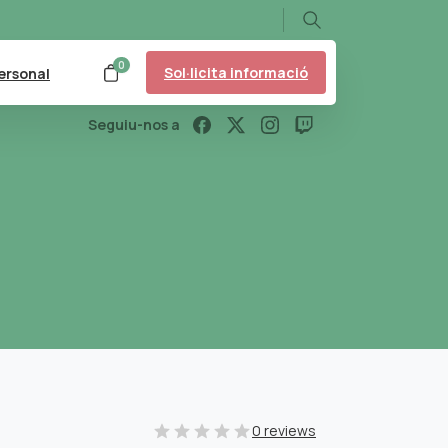
Search
0
Sol·licita informació
ersonal
Seguiu-nos a
0 reviews