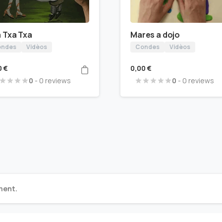
 Txa Txa
Mares a dojo
ndes
Vidèos
Condes
Vidèos
0
€
0,00
€
0
- 0 reviews
0
- 0 reviews
ment.