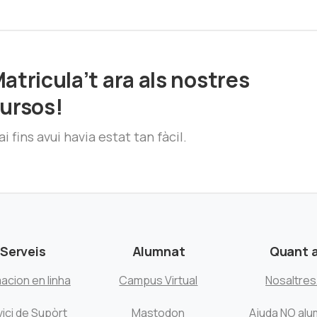
atricula’t ara als nostres
ursos!
i fins avui havia estat tan fàcil.
Serveis
Alumnat
Quant 
acion en linha
Campus Virtual
Nosaltre
ici de Supòrt
Mastodon
Ajuda NO alu