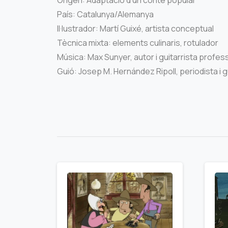
Origen: Adaptació d’un conte popular
País: Catalunya/Alemanya
Il·lustrador: Martí Guixé, artista conceptual
Tècnica mixta: elements culinaris, rotulador
Música: Max Sunyer, autor i guitarrista profes
Guió: Josep M. Hernández Ripoll, periodista i 