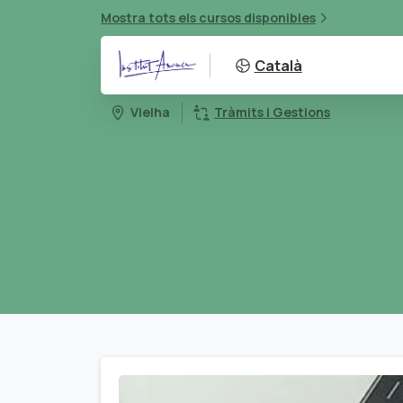
Mostra tots els cursos disponibles
Català
Vielha
Tràmits i Gestions