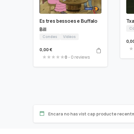
Es tres bessoes e Buffalo
Txa
Co
Bill
Condes
Vidèos
0,0
0,00
€
0
- 0 reviews
Encara no has vist cap producte recent