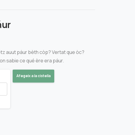
áur
uetz auut páur bèth còp? Vertat que òc?
non sabie ce qué ère era páur.
Afegeix a la cistella