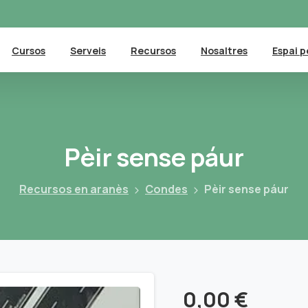
Cursos
Serveis
Recursos
Nosaltres
Espai p
Pèir
sense
páur
Recursos en aranès
Condes
Pèir sense páur
0,00
€