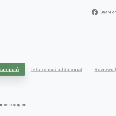
Share o
scripció
Informació addicional
Reviews 
anés e anglés.