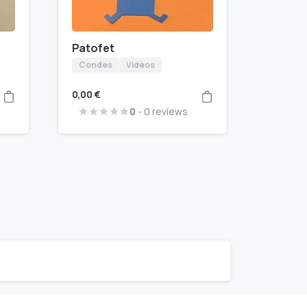
Patofet
Condes
Vidèos
0,00
€
0
- 0 reviews