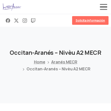
Solicita información
Occitan-Aranés
–
Nivèu
A2
MECR
Home
Aranés MECR
Occitan-Aranés – Nivèu A2 MECR