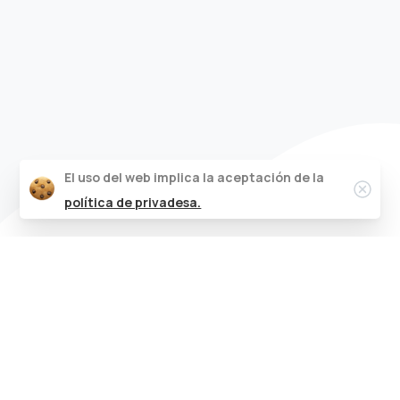
El uso del web implica la aceptación de la
Clos
política de privadesa.
Sí,
la
creatividad
también
se
aprende.
En este curso práctico obtendrás las