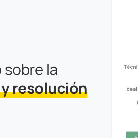
 sobre la
Técni
y resolución
Idea