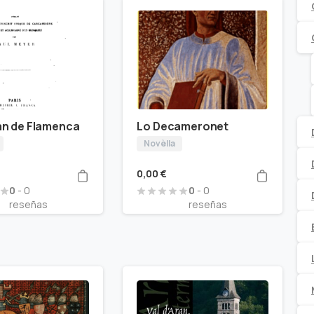
an de Flamenca
Lo Decameronet
Novèlla
0,00
€
0
- 0
0
- 0
reseñas
reseñas