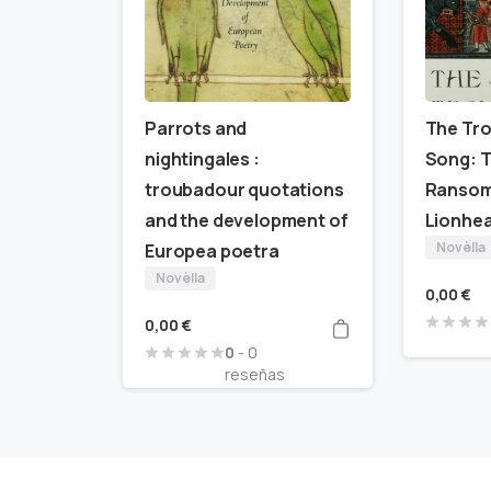
Parrots and
The Tr
nightingales :
Song: T
troubadour quotations
Ransom 
and the development of
Lionhea
Novèlla
Europea poetra
Novèlla
0,00
€
0,00
€
0
- 0
reseñas