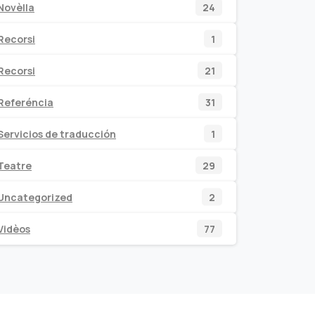
24
Novèlla
24
productos
1
Recorsi
1
producto
21
Recorsi
21
productos
31
Referéncia
31
productos
1
Servicios de traducción
1
producto
29
Teatre
29
productos
2
Uncategorized
2
productos
77
Vidèos
77
productos