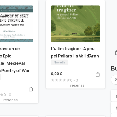
hanson de
L’últim traginer: A peu
o Epic
pel Pallars i la Vall d’Aran
Novèlla
le: Medieval
B
 Poetry of War
0,00
€
0
- 0
reseñas
0
- 0
reseñas