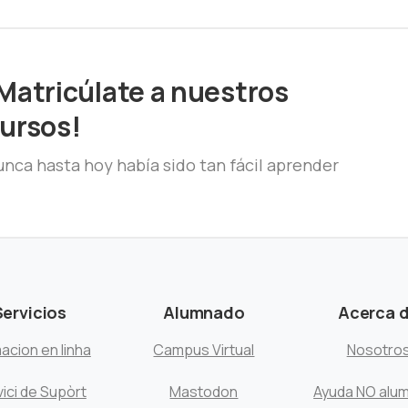
Matricúlate a nuestros
ursos!
nca hasta hoy había sido tan fácil aprender
Servicios
Alumnado
Acerca 
acion en linha
Campus Virtual
Nosotro
ici de Supòrt
Mastodon
Ayuda NO alu