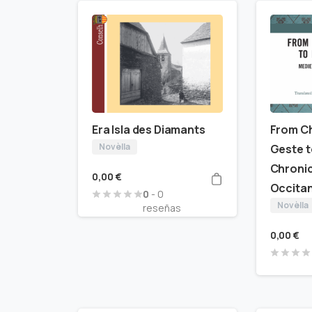
Era Isla des Diamants
From C
Novèlla
Geste t
Chronic
0,00
€
Occitan
0
- 0
Novèlla
reseñas
0,00
€