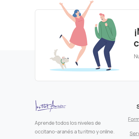
¡
c
Nu
Form
Aprende todos los niveles de
occitano-aranés a tu ritmo y online.
Serv