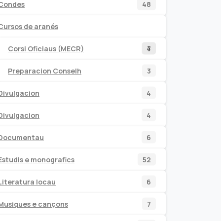
48
Condes
48
productos
Cursos de aranés
7
4
Corsi Oficiaus (MECR)
4
7
productos
productos
3
Preparacion Conselh
3
productos
4
Divulgacion
4
productos
4
Divulgacion
4
productos
6
Documentau
6
productos
52
Estudis e monografics
52
productos
6
Literatura locau
6
productos
7
Musiques e cançons
7
productos