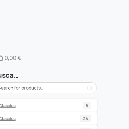
0,00 €
usca…
6
Classics
6
productos
24
Classics
24
productos