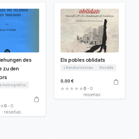
iehungen des
Els pobles oblidats
Literatura locau
Novèlla
ge zu den
ors
0,00
€
 e monografics
0
- 0
reseñas
0
- 0
reseñas