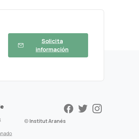
Solicita
información
de
s
©
Institut Aranés
mnado