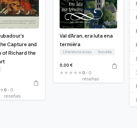
oubadour’s
Val d’Aran, era luta ena
he Capture and
termièra
Literatura locau
Novèlla
of Richard the
rt
0,00
€
0
- 0
reseñas
0
- 0
reseñas