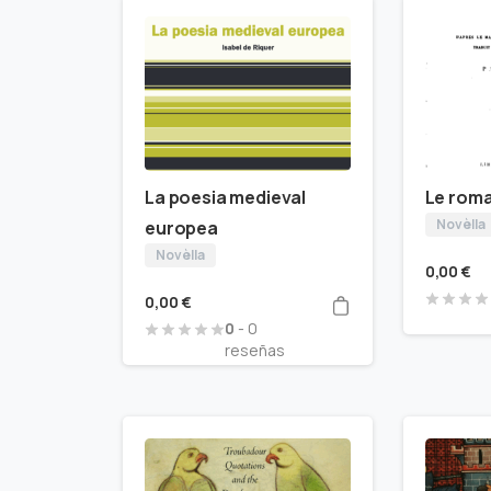
La poesia medieval
Le rom
Novèlla
europea
Novèlla
0,00
€
0,00
€
0
- 0
reseñas