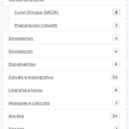
7
4
Corsi Oficiaus (MECR)
4
7
prod
prod
3
Preparacion Conselh
3
prod
4
Divulgacion
4
prod
4
Divulgacion
4
prod
6
Documentau
6
prod
52
Estudis e monografics
52
prod
6
Literatura locau
6
prod
7
Musiques e cançons
7
prod
24
Novèlla
24
prod
1
Recorsi
1