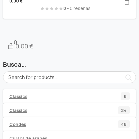
0,00
€
0
- 0 reseñas
0
0,00 €
Busca…
6
Classics
6
prod
24
Classics
24
prod
48
Condes
48
prod
Cursos de aranés