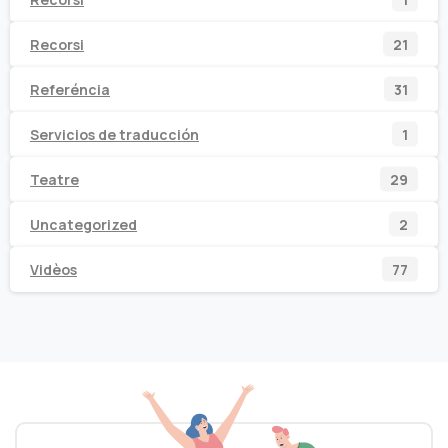
prod
21
Recorsi
21
prod
31
Referéncia
31
prod
1
Servicios de traducción
1
prod
29
Teatre
29
prod
2
Uncategorized
2
prod
77
Vidèos
77
prod