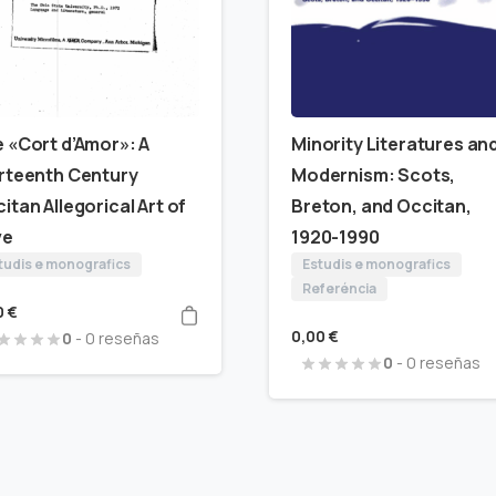
 «Cort d’Amor»: A
Minority Literatures an
rteenth Century
Modernism: Scots,
itan Allegorical Art of
Breton, and Occitan,
ve
1920-1990
tudis e monografics
Estudis e monografics
Referéncia
0
€
0,00
€
0
- 0 reseñas
0
- 0 reseñas