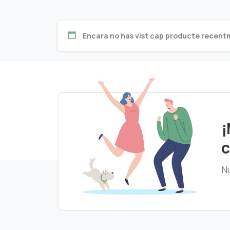
Encara no has vist cap producte recent
¡
c
Nu