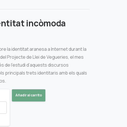
entitat incòmoda
bre la identitat aranesa a Internet durant la
́ del Projecte de Llei de Vegueries, el mes
és de l’estudi d’aquests discursos
els principals trets identitaris amb els quals
os.
Añadir al carrito