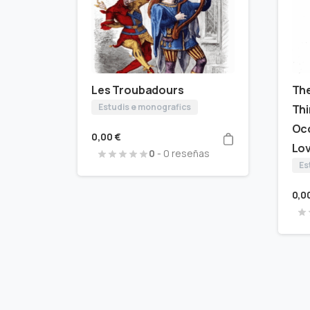
Les Troubadours
The
Estudis e monografics
Thi
Occ
0,00
€
Lo
0
- 0 reseñas
Es
0,0