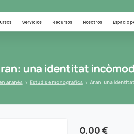
ursos
Servicios
Recursos
Nosotros
Espacio p
ran:
una
identitat
incòmo
en aranés
Estudis e monografics
Aran: una identit
0,00
€