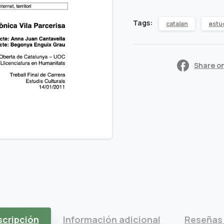
incòmoda
Tags:
catalan
estu
quantity
Share o
scripción
Información adicional
Reseñas 