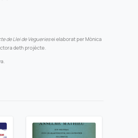
te de Llei de Vegueries
ei elaborat per Mònica
ctora deth projècte.
ya.