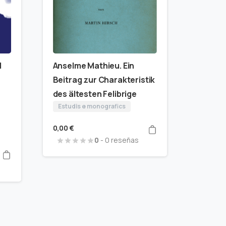
d
Anselme Mathieu. Ein
Beitrag zur Charakteristik
des ältesten Felibrige
Estudis e monografics
0,00
€
0
- 0 reseñas