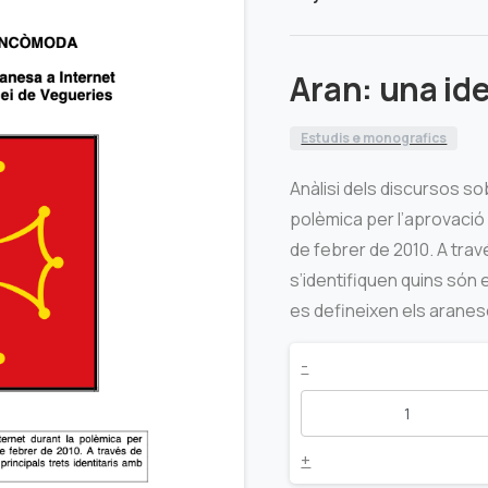
Aran: una id
Estudis e monografics
Anàlisi dels discursos so
polèmica per l’aprovacio
de febrer de 2010. A trav
s’identifiquen quins són 
es defineixen els aranes
Aran:
-
una
identitat
+