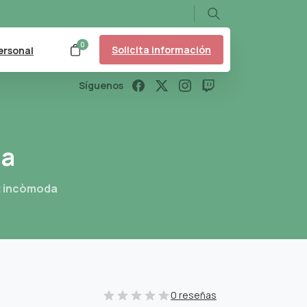
Search
0
Solicita información
ersonal
Síguenos
da
at incòmoda
0 reseñas