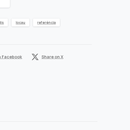
dis
locau
referéncia
n Facebook
Share on X