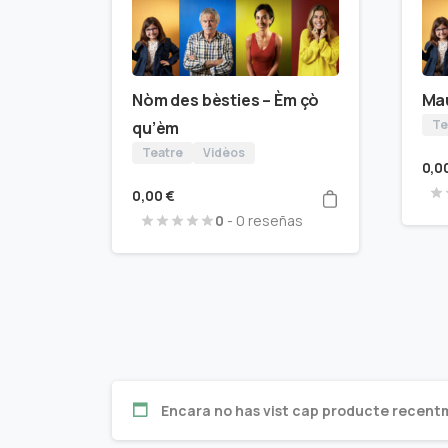
Nòm des bèsties – Èm çò
Ma
Te
qu’èm
Teatre
Vidèos
0,0
0,00
€
0
- 0 reseñas
Encara no has vist cap producte recent