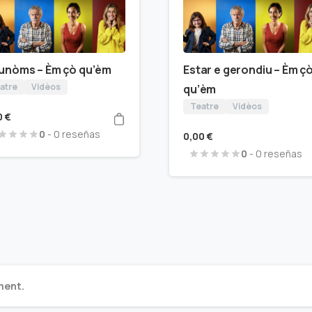
unòms – Èm çò qu’èm
Estar e gerondiu – Èm ç
atre
Vidèos
qu’èm
Teatre
Vidèos
0
€
0
- 0 reseñas
0,00
€
0
- 0 reseñas
ment.