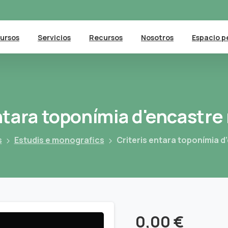
ursos
Servicios
Recursos
Nosotros
Espacio p
ntara
toponímia
d'encastre
s
Estudis e monografics
Criteris entara toponímia 
0,00
€