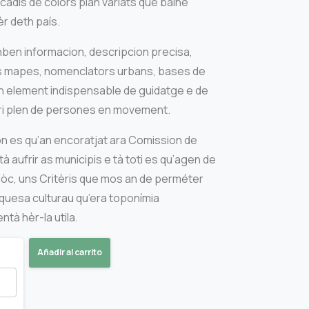
cadís de colors plan variats que balhe
r deth país.
ben informacion, descripcion precisa,
 mapes, nomenclators urbans, bases de
n element indispensable de guidatge e de
tòri plen de persones en movement.
n es qu’an encoratjat ara Comission de
̀ aufrir as municipis e tà toti es qu’agen de
òc, uns Critèris que mos an de perméter
iquesa culturau qu’era toponímia
à hèr-la utila.
Añadir al carrito