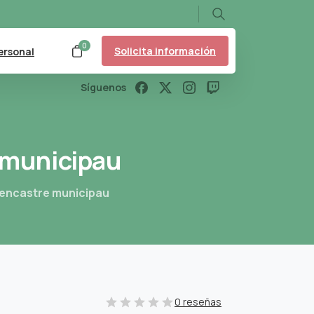
Search
0
Solicita información
ersonal
Síguenos
municipau
d’encastre municipau
0 reseñas