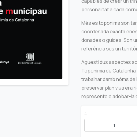
capables de crear un trin
personalitat a cada cornè
Mès es toponims son tan
coordenada exacta enes
donades o guides. Son u
referéncia sus un terri
Aguesti dus aspèctes so
Toponímia de Catalonha ta
trabalhar damb nòms de l
preservar plan viua era r
represente e adobar-la ent
Criteris
-
entara