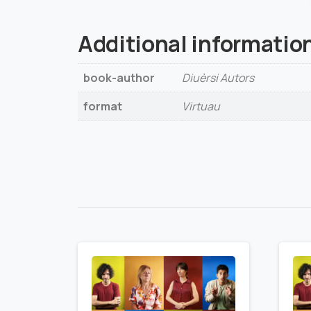
Additional informatio
book-author
Diuèrsi Autors
format
Virtuau