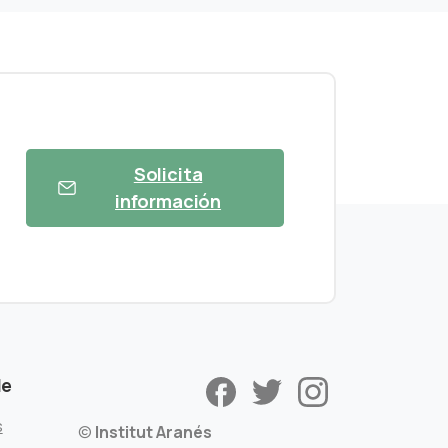
Solicita
información
de
s
©
Institut Aranés