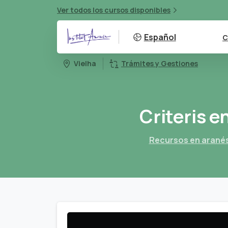
Ver todos los cursos disponibles
Español
C
Vielha
Trámites y Gestiones
Criteris
e
Recursos en arané