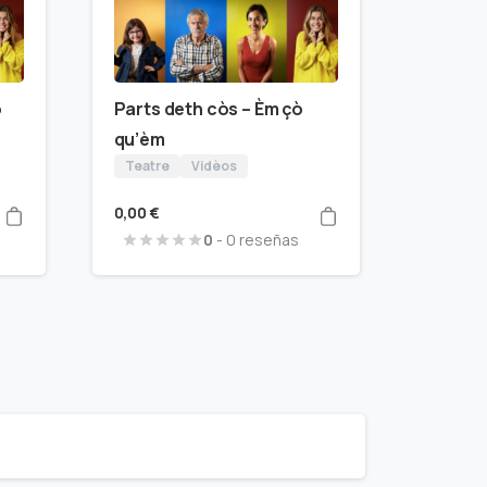
ò
Parts deth còs – Èm çò
qu’èm
Teatre
Vidèos
0,00
€
0
- 0 reseñas