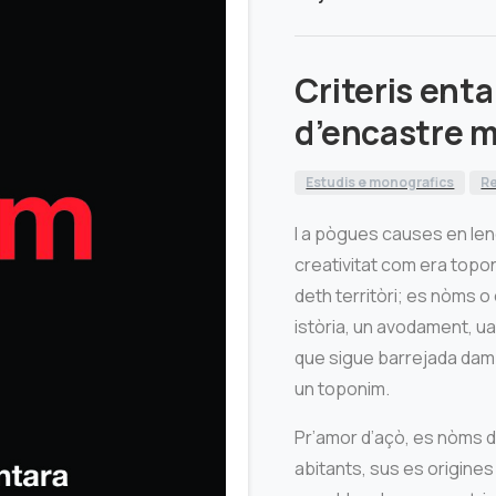
Criteris ent
d’encastre 
Estudis e monografics
Re
I a pògues causes en l
creativitat com era topon
deth territòri; es nòms
istòria, un avodament, 
que sigue barrejada damb
un toponim.
Pr’amor d’açò, es nòms
abitants, sus es origine