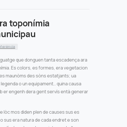
ara toponímia
municipau
feréncia
enguatge que donguen tanta escadença ara
ímia. Es colors, es formes, era vegetacion
 o es maunòms des sòns estatjants; ua
ua legenda o un equipament… quina causa
 er engenh dera gent servís entà generar
 de lòc mos diden plen de causes sus es
s o sus era natura de cada endret e son