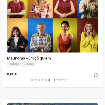
Maunòms – Èm çò qu’èm
Teatre
Vidèos
0,00
€
0
- 0 reseñas