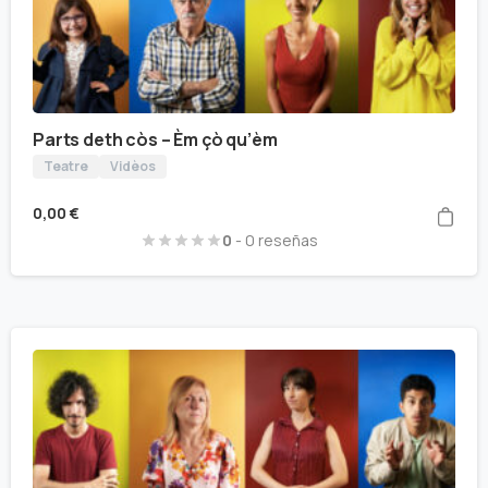
Parts deth còs – Èm çò qu’èm
Teatre
Vidèos
0,00
€
0
- 0 reseñas