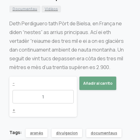
Documentau
Vidèos
Deth Perdiguero tath Pòrt de Bielsa, en França ne
diden “nestes” as arrius principaus. Ací ei eth
vertadèr “reiaume des tres mil e ei a on es glacièrs
dan continuament ambient de nauta montanha. Un
seguit de vint tucs depassen era còta des tres mil
mètres e mès d’ua trentia supèren es 2.900.
Der
-
Añadir al carrito
Aneto
enquiath
+
Vinhamala
Tags:
aranés
divulgacion
documentaus
quantity