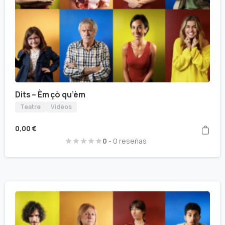
Dits – Èm çò qu’èm
Teatre
Vidèos
0,00
€
0
- 0 reseñas