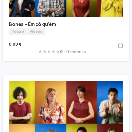
Bones – Èm çò qu’èm
Teatre
Vidèos
0,00
€
0
- 0 reseñas