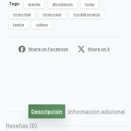
Tags:
aranés
divulgacion
locau
qu'èm
nivèu miei
nivèu naut
novella joveniu
quantity
teatre
vidèos
Share on Facebook
Share on X
Descripción
Información adicional
Reseñas (0)