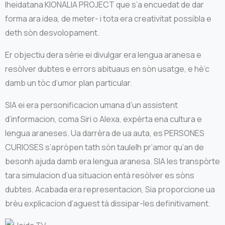
lheidatana KIONALIA PROJECT que s’a encuedat de dar
forma ara idea, de meter- i tota era creativitat possibla e
deth sòn desvolopament.
Er objectiu dera sèrie ei divulgar era lengua aranesa e
resòlver dubtes e errors abituaus en sòn usatge, e hè’c
damb un tòc d’umor plan particular.
SIA ei era personificacion umana d’un assistent
d’informacion, coma Siri o Alexa, expèrta ena cultura e
lengua araneses. Ua darrèra de ua auta, es PERSONES
CURIOSES s’apròpen tath sòn taulelh pr’amor qu’an de
besonh ajuda damb era lengua aranesa. SIA les transpòrte
tara simulacion d’ua situacion entà resòlver es sòns
dubtes. Acabada era representacion, Sia proporcione ua
brèu explicacion d’aguest tà dissipar-les definitivament.