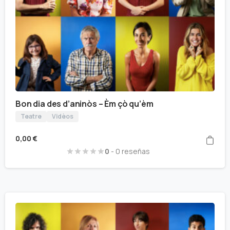
Bon dia des d’aninòs – Èm çò qu’èm
Teatre
Vidèos
0,00
€
0
- 0 reseñas