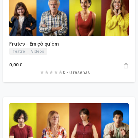
Frutes – Èm çò qu’èm
Teatre
Vidèos
0,00
€
0
- 0 reseñas