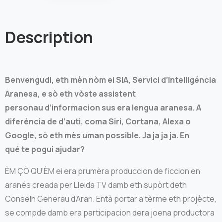
Description
Benvengudi, eth mèn nòm ei SIA, Servici d’Intelligéncia
Aranesa, e sò eth vòste assistent
personau d’informacion sus era lengua aranesa. A
diferéncia de d’auti, coma Siri, Cortana, Alexa o
Google, sò eth mès uman possible. Ja ja ja ja. En
qué te pogui ajudar?
ÈM ÇÒ QU’ÈM ei era prumèra produccion de ficcion en
aranés creada per Lleida TV damb eth supòrt deth
Conselh Generau d’Aran. Entà portar a tèrme eth projècte,
se compde damb era participacion dera joena productora