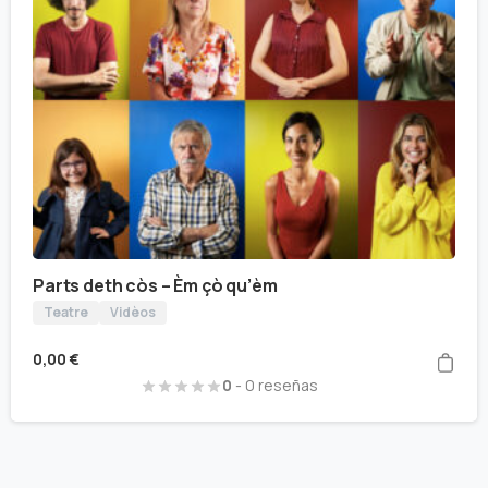
Parts deth còs – Èm çò qu’èm
Teatre
Vidèos
0,00
€
0
- 0 reseñas