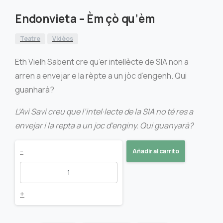
Endonvieta – Èm çò qu’èm
Teatre
Vidèos
Eth Vielh Sabent cre qu’er intellècte de SIA non a
arren a envejar e la rèpte a un jòc d’engenh. Qui
guanharà?
L’Avi Savi creu que l’intel·lecte de la SIA no té res a
envejar i la repta a un joc d’enginy. Qui guanyarà?
Endonvieta
-
Añadir al carrito
-
Èm
+
çò