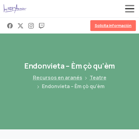
Solicita información
Endonvieta
–
Èm
çò
qu'èm
Recursos en aranés
Teatre
Endonvieta – Èm çò qu’èm