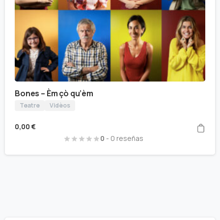
Bones – Èm çò qu’èm
Teatre
Vidèos
0,00
€
0
- 0 reseñas