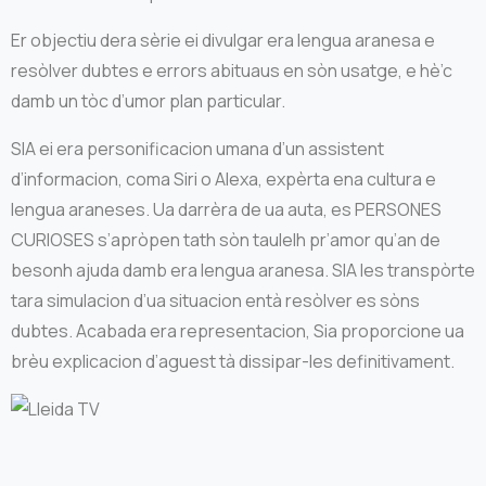
Er objectiu dera sèrie ei divulgar era lengua aranesa e
resòlver dubtes e errors abituaus en sòn usatge, e hè’c
damb un tòc d’umor plan particular.
SIA ei era personificacion umana d’un assistent
d’informacion, coma Siri o Alexa, expèrta ena cultura e
lengua araneses. Ua darrèra de ua auta, es PERSONES
CURIOSES s’apròpen tath sòn taulelh pr’amor qu’an de
besonh ajuda damb era lengua aranesa. SIA les transpòrte
tara simulacion d’ua situacion entà resòlver es sòns
dubtes. Acabada era representacion, Sia proporcione ua
brèu explicacion d’aguest tà dissipar-les definitivament.