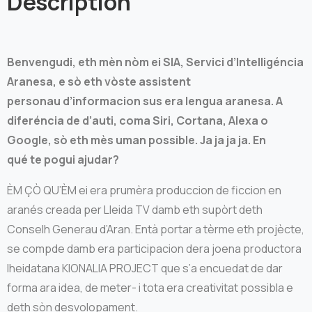
Description
Benvengudi, eth mèn nòm ei SIA, Servici d’Intelligéncia
Aranesa, e sò eth vòste assistent
personau d’informacion sus era lengua aranesa. A
diferéncia de d’auti, coma Siri, Cortana, Alexa o
Google, sò eth mès uman possible. Ja ja ja ja. En
qué te pogui ajudar?
ÈM ÇÒ QU’ÈM ei era prumèra produccion de ficcion en
aranés creada per Lleida TV damb eth supòrt deth
Conselh Generau d’Aran. Entà portar a tèrme eth projècte,
se compde damb era participacion dera joena productora
lheidatana KIONALIA PROJECT que s’a encuedat de dar
forma ara idea, de meter- i tota era creativitat possibla e
deth sòn desvolopament.