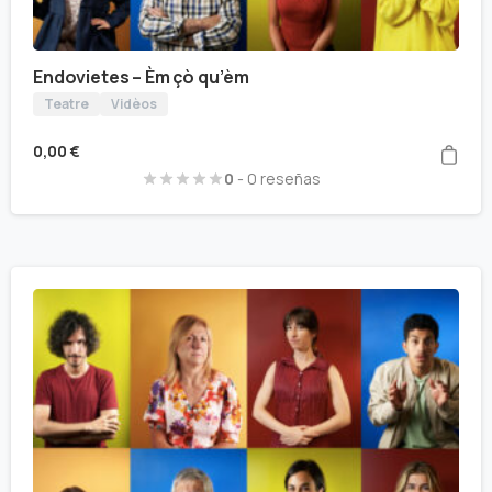
Endovietes – Èm çò qu’èm
Teatre
Vidèos
0,00
€
0
- 0 reseñas