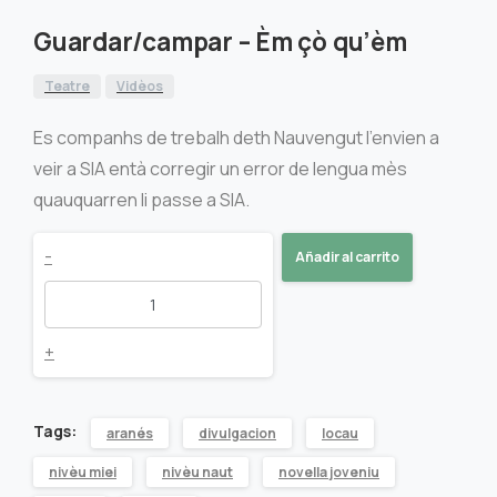
Guardar/campar – Èm çò qu’èm
Teatre
Vidèos
Es companhs de trebalh deth Nauvengut l’envien a
veir a SIA entà corregir un error de lengua mès
quauquarren li passe a SIA.
Guardar/campar
-
Añadir al carrito
-
Èm
+
çò
Tags:
aranés
divulgacion
locau
qu'èm
nivèu miei
nivèu naut
novella joveniu
quantity