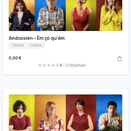
Andossien – Èm çò qu’èm
Teatre
Vidèos
0,00
€
0
- 0 reseñas