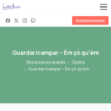
Solicita información
Guardar/campar
–
Èm
çò
qu'èm
Recursos en aranés
Teatre
Guardar/campar – Èm çò qu’èm