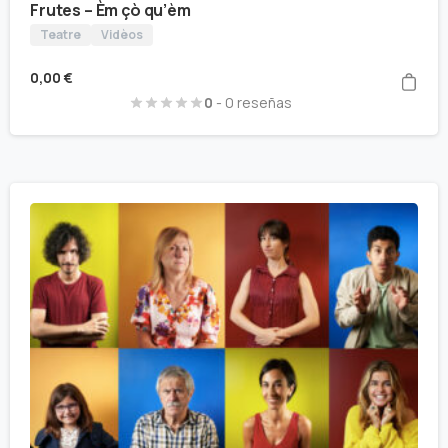
Frutes – Èm çò qu’èm
Teatre
Vidèos
0,00
€
0
- 0 reseñas