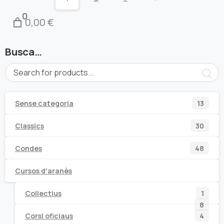
0
0,00 €
Busca…
13
Sense categoria
13
prod
30
Classics
30
prod
48
Condes
48
prod
Cursos d'aranès
1
Collectius
1
8
8
prod
4
Corsi oficiaus
4
prod