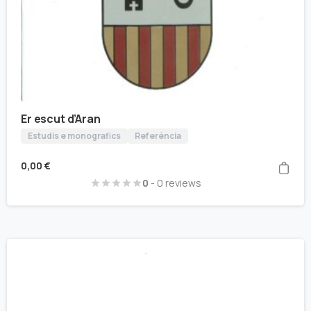
Er escut d’Aran
Estudis e monografics
Referéncia
0,00
€
0
- 0 reviews