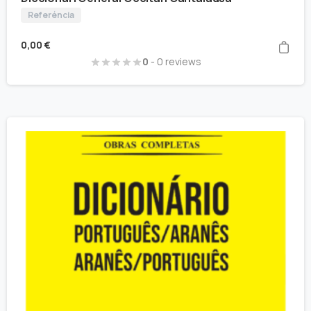
Referéncia
0,00
€
0
- 0 reviews