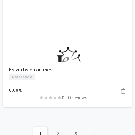
Es vèrbs en aranés
Referéncia
0,00
€
0
- 0 reviews
1
2
3