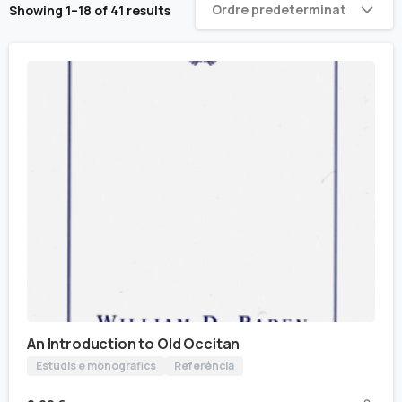
Ordre predeterminat
Showing 1–18 of 41 results
An Introduction to Old Occitan
Estudis e monografics
Referéncia