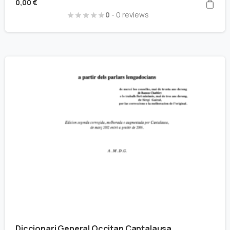
0,00
€
0
- 0 reviews
Diccionari General Occitan Cantalausa