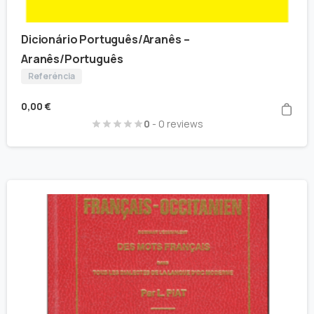
Dicionário Português/Aranês –
Aranês/Português
Referéncia
0,00
€
0
- 0 reviews