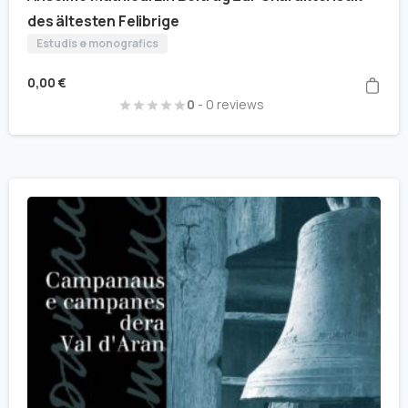
des ältesten Felibrige
Estudis e monografics
0,00
€
0
- 0 reviews