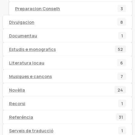
prod
3
Preparacion Conselh
3
prod
8
Divulgacion
8
prod
1
Documentau
1
prod
52
Estudis e monografics
52
prod
6
Literatura locau
6
prod
7
Musiques e cançons
7
prod
24
Novèlla
24
prod
1
Recorsi
1
prod
31
Referéncia
31
prod
1
Serveis de traducció
1