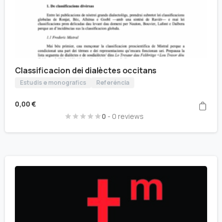
Classificacion dei dialèctes occitans
Estudis e monografics
Referéncia
0,00
€
0
- 0 reviews