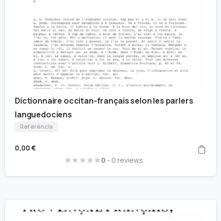
Dictionnaire occitan-français selon les parlers
languedociens
Referéncia
0,00
€
0
- 0 reviews