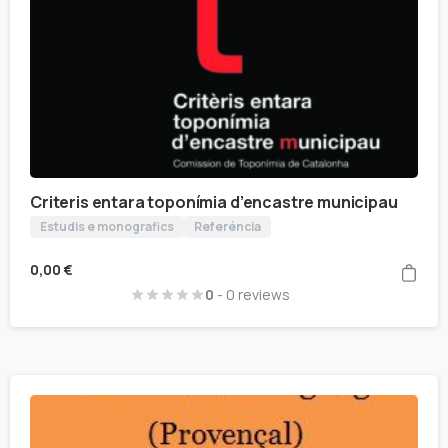
Criteris entara toponímia d’encastre municipau
Estudis e monografics
Referéncia
0,00
€
0
- 0 reviews