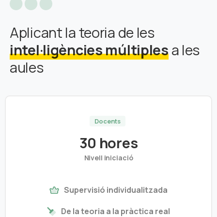
Aplicant la teoria de les
intel·ligències múltiples
a les
aules
Docents
30 hores
Nivell iniciació
Supervisió individualitzada
De la teoria a la pràctica real