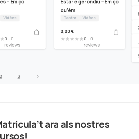
hes – Èm çò
Estar e gerondiu – Èm çò
qu’èm
Vidèos
Teatre
Vidèos
0,00
€
0
- 0
0
- 0
reviews
reviews
2
3
atricula’t ara als nostres
ursos!