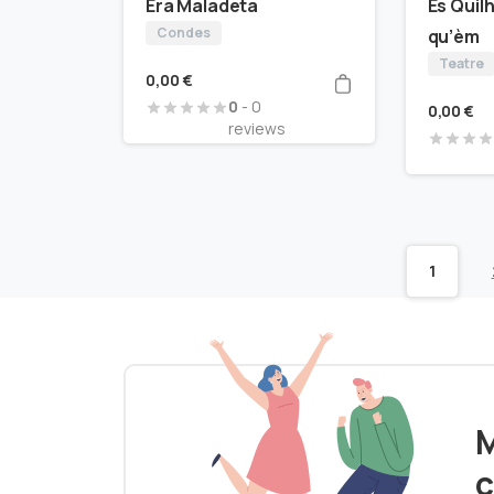
Era Maladeta
Es Quil
Condes
qu’èm
Teatre
0,00
€
0
- 0
0,00
€
reviews
1
M
c