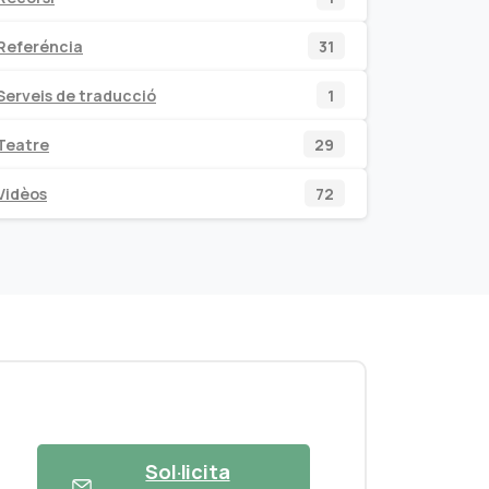
producte
31
Referéncia
31
productes
1
Serveis de traducció
1
producte
29
Teatre
29
productes
72
Vidèos
72
productes
Sol·licita