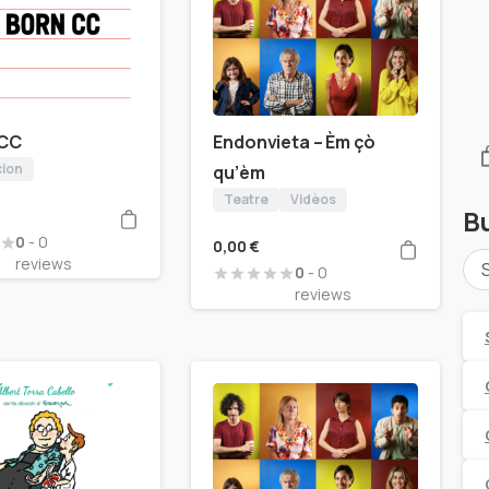
 CC
Endonvieta – Èm çò
cion
qu’èm
Teatre
Vidèos
B
0
- 0
0,00
€
reviews
0
- 0
reviews