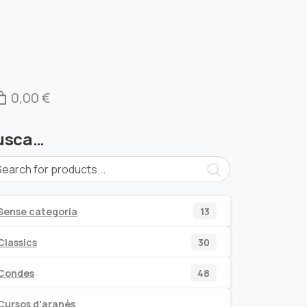
0,00 €
usca…
13
Sense categoria
13
productes
30
Classics
30
productes
48
Condes
48
productes
Cursos d'aranès