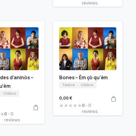
reviews
 des d’aninòs –
Bones – Èm çò qu’èm
Teatre
Vidèos
qu’èm
Vidèos
0,00
€
0
- 0
reviews
0
- 0
reviews