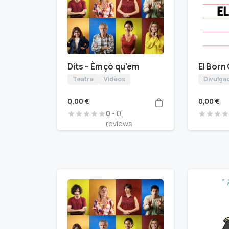
Dits – Èm çò qu’èm
El Born
Teatre
Vidèos
Divulga
0,00
€
0,00
€
0
- 0
reviews