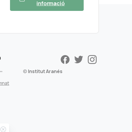
informació
a
s…
©
Institut Aranés
mnat
Close