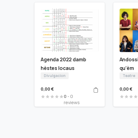
Agenda 2022 damb
Andossi
hèstes locaus
qu’èm
Divulgacion
Teatre
0,00
€
0,00
€
0
- 0
reviews