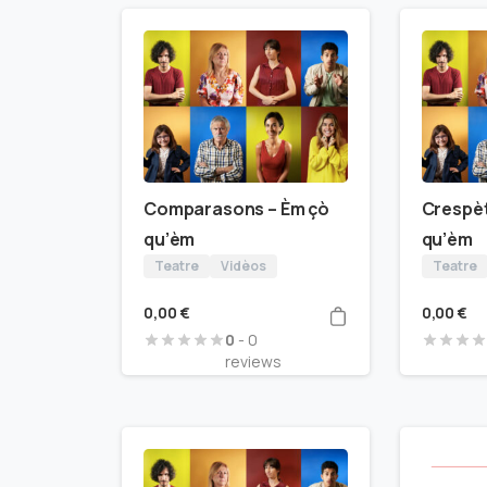
Comparasons – Èm çò
Crespèt
qu’èm
qu’èm
Teatre
Vidèos
Teatre
0,00
€
0,00
€
0
- 0
reviews