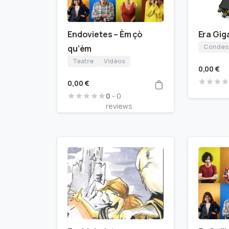
Endovietes – Èm çò
Era Gig
Condes
qu’èm
Teatre
Vidèos
0,00
€
0,00
€
0
- 0
reviews