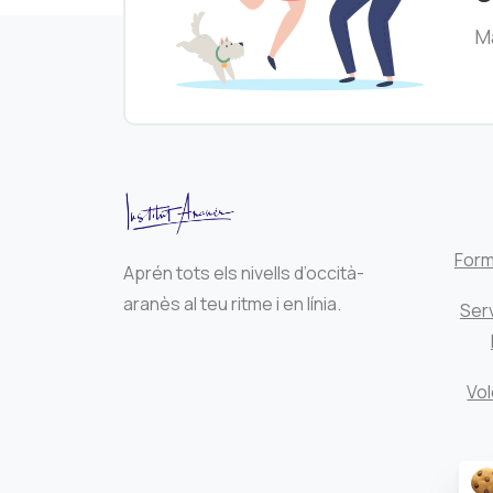
Ma
Form
Aprén tots els nivells d’occità-
aranès al teu ritme i en línia.
Serv
Vol