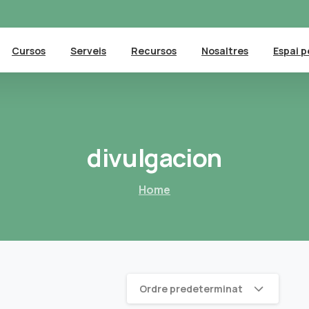
Cursos
Serveis
Recursos
Nosaltres
Espai p
divulgacion
Home
Ordre predeterminat