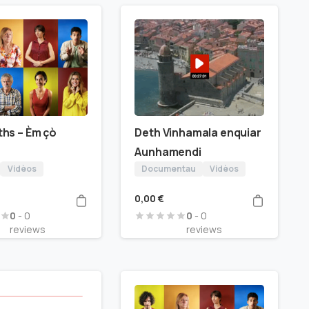
hs – Èm çò
Deth Vinhamala enquiar
Aunhamendi
Vidèos
Documentau
Vidèos
0,00
€
0
- 0
0
- 0
reviews
reviews