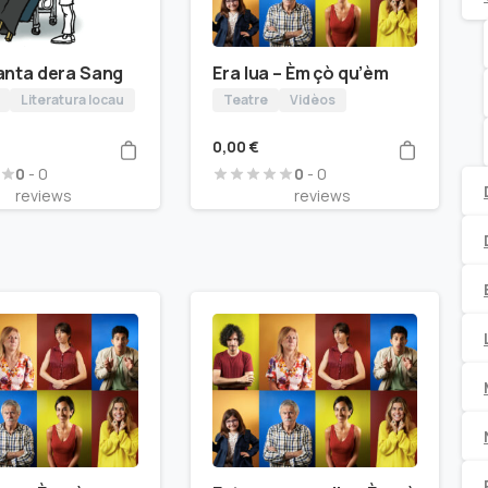
anta dera Sang
Era lua – Èm çò qu’èm
Literatura locau
Teatre
Vidèos
0,00
€
0
- 0
0
- 0
reviews
reviews