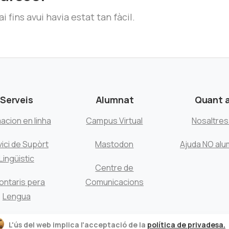
i fins avui havia estat tan fàcil.
Serveis
Alumnat
Quant 
acion en linha
Campus Virtual
Nosaltre
ici de Supòrt
Mastodon
Ajuda NO alu
Lingüistic
Centre de
ontaris pera
Comunicacions
Lengua
L'ús del web implica l'acceptació de la
política de privadesa.