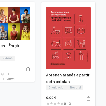
en – Èm çò
Vidèos
0
- 0
Aprenen aranés a partir
reviews
deth catalan
Divulgacion
Recorsi
0,00
€
0
- 0