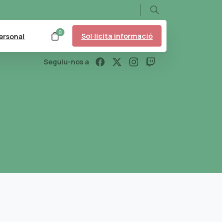
Search
0
Sol·licita informació
ersonal
Seguiu-nos a