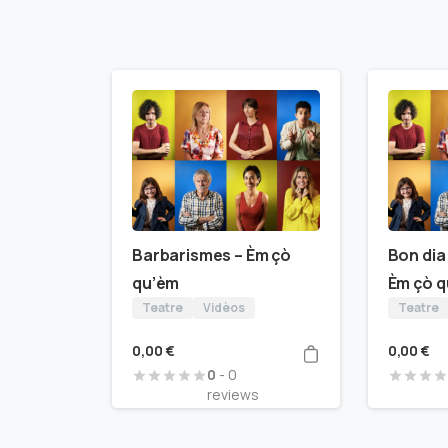
Barbarismes – Èm çò
Bon dia
qu’èm
Èm çò 
Teatre
Vidèos
Teatre
0,00
€
0,00
€
0
- 0
reviews