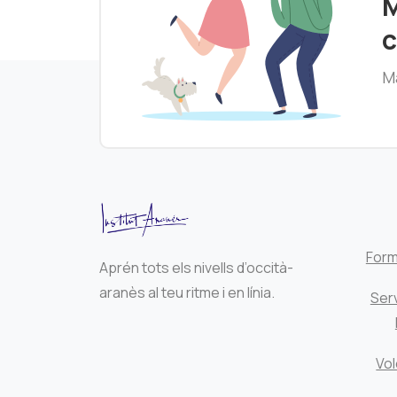
M
c
Ma
Form
Aprén tots els nivells d’occità-
aranès al teu ritme i en línia.
Serv
Vol