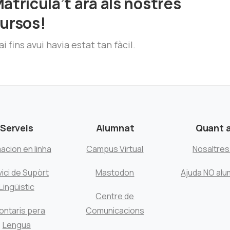
atricula’t ara als nostres
ursos!
i fins avui havia estat tan fàcil.
Serveis
Alumnat
Quant 
acion en linha
Campus Virtual
Nosaltre
ici de Supòrt
Mastodon
Ajuda NO alu
Lingüistic
Centre de
ontaris pera
Comunicacions
Lengua