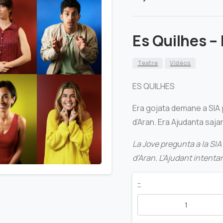
Es Quilhes –
Teatre
Vidèos
ES QUILHES
Era gojata demane a SIA p
d’Aran. Era Ajudanta saja
La Jove pregunta a la SIA p
d’Aran. L’Ajudant intenta
Es
-
Quilhes