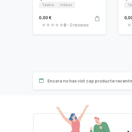
Teatre
Vidèos
Te
0,00
€
0,0
0
- 0 reviews
Encara no has vist cap producte recent