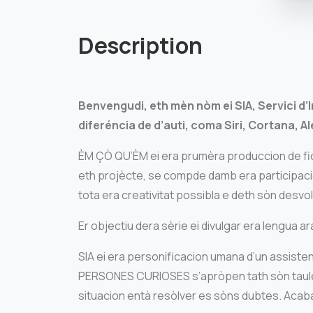
Description
Benvengudi, eth mèn nòm ei SIA, Servici d’
diferéncia de d’auti, coma Siri, Cortana, Al
ÈM ÇÒ QU’ÈM ei era prumèra produccion de fic
eth projècte, se compde damb era participaci
tota era creativitat possibla e deth sòn desv
Er objectiu dera sèrie ei divulgar era lengua 
SIA ei era personificacion umana d’un assisten
PERSONES CURIOSES s’apròpen tath sòn taulelh
situacion entà resòlver es sòns dubtes. Acaba