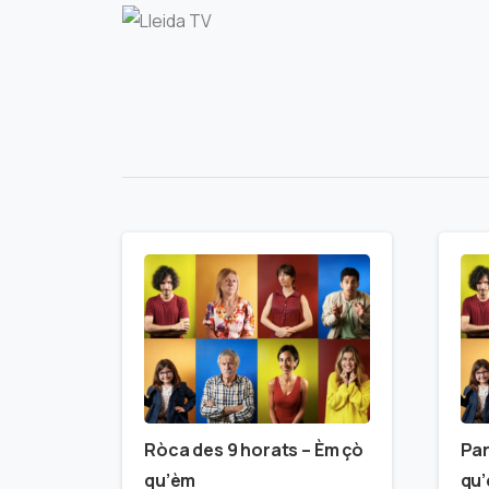
Ròca des 9 horats – Èm çò
Par
qu’èm
qu