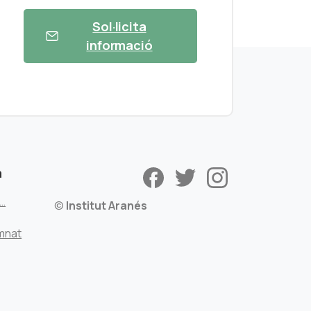
Sol·licita
informació
a
s…
©
Institut Aranés
mnat