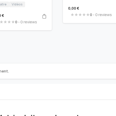
atre
Vidèos
0,00
€
0
- 0 reviews
0
€
0
- 0 reviews
ment.