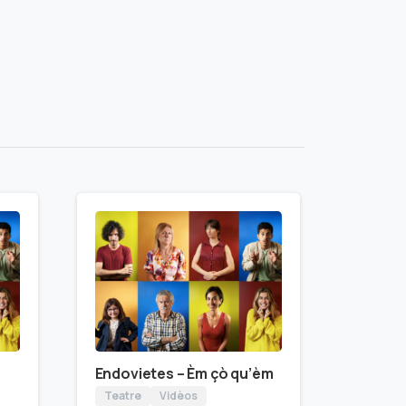
Endovietes – Èm çò qu’èm
Teatre
Vidèos