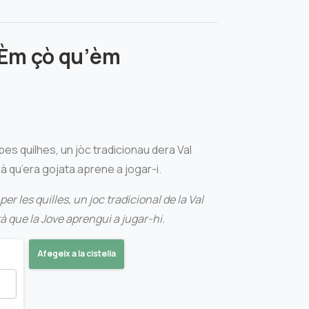
 Èm çò qu’èm
es quilhes, un jòc tradicionau dera Val
rà qu’era gojata aprene a jogar-i.
er les quilles, un joc tradicional de la Val
rà que la Jove aprengui a jugar-hi.
Afegeix a la cistella