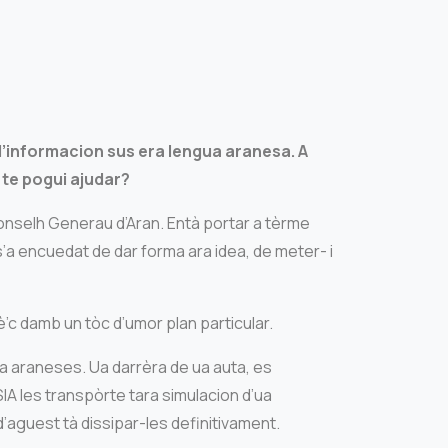
d’informacion sus era lengua aranesa. A
é te pogui ajudar?
nselh Generau d’Aran. Entà portar a tèrme
a encuedat de dar forma ara idea, de meter- i
’c damb un tòc d’umor plan particular.
ua araneses. Ua darrèra de ua auta, es
 les transpòrte tara simulacion d’ua
aguest tà dissipar-les definitivament.