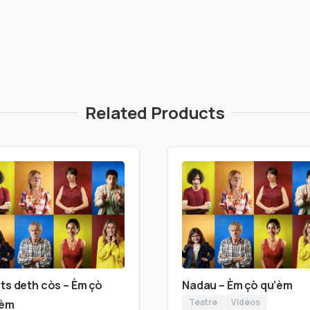
Related Products
ts deth còs – Èm çò
Nadau – Èm çò qu’èm
Teatre
Vidèos
’èm