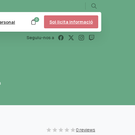
Search
0
Sol·licita informació
ersonal
Seguiu-nos a
m
0 reviews