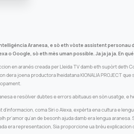
Intelligéncia Aranesa, e sò eth vòste assistent personau 
exa o Google, sò eth mès uman possible. Ja ja ja ja. En qu
cion en aranés creada per Lleida TV damb eth supòrt deth Co
on dera joena productora lheidatana KIONALIA PROJECT que s’
olopament.
aranesa e resòlver dubtes e errors abituaus en sòn usatge, e hè
t d’informacion, coma Siri o Alexa, expèrta ena cultura e leng
 pr’amor qu’an de besonh ajuda damb era lengua aranesa. SIA
da era representacion, Sia proporcione ua brèu explicacion d’