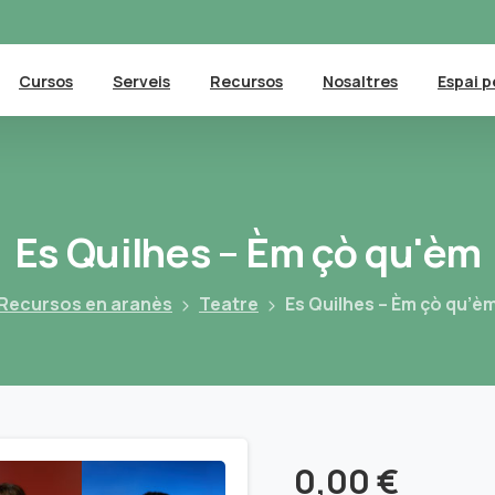
Cursos
Serveis
Recursos
Nosaltres
Espai p
Es
Quilhes
–
Èm
çò
qu'èm
Recursos en aranès
Teatre
Es Quilhes – Èm çò qu’è
0,00
€