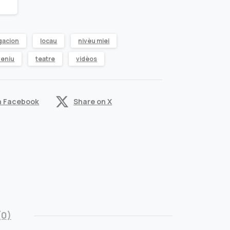
gacion
locau
nivèu miei
veniu
teatre
vidèos
n Facebook
Share on X
(0)