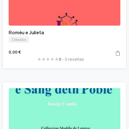
Romèu e Julieta
Classics
0,00
€
0
- 0 reseñas