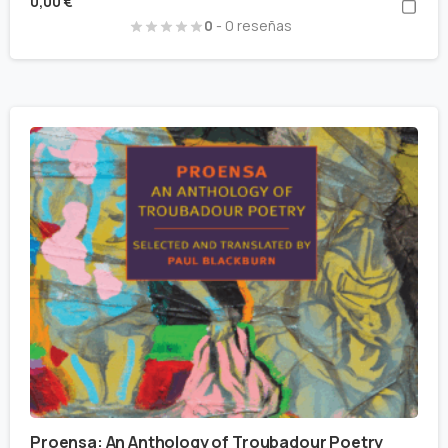
0,00
€
0
- 0 reseñas
Proensa: An Anthology of Troubadour Poetry