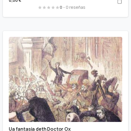
0,00
€
0
- 0 reseñas
Ua fantasia deth Doctor Ox