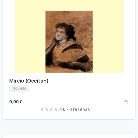
Mireio (Occitan)
Novèlla
0,00
€
0
- 0 reseñas