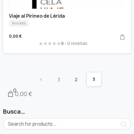
Viaje al Pirineo de Lérida
Novèlla
0,00
€
0
- 0 reseñas
1
2
3
0
0,00 €
Busca…