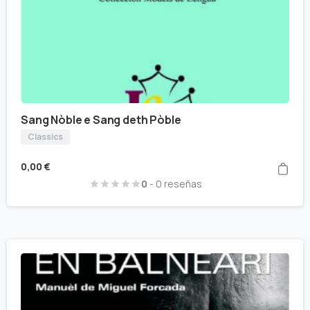
Sang Nòble e Sang deth Pòble
Classics
0,00
€
0
- 0 reseñas