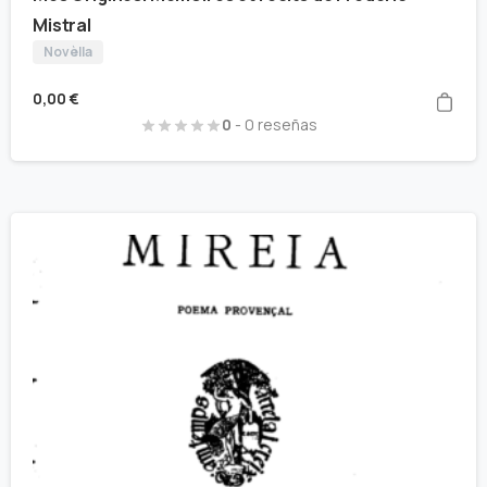
Mistral
Novèlla
0,00
€
0
- 0 reseñas