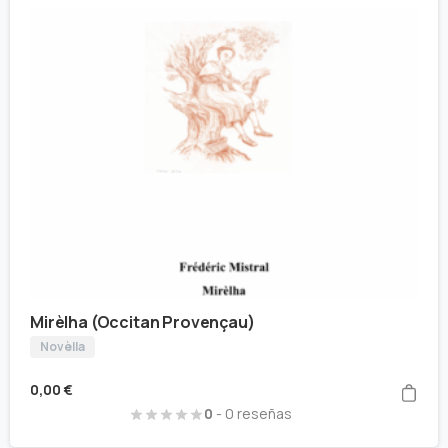
Mirèlha (Occitan Provençau)
Novèlla
0,00
€
0
- 0 reseñas