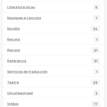
prod
6
Literatura locau
6
prod
7
Musiques e cançons
7
prod
24
Novèlla
24
prod
1
Recorsi
1
prod
21
Recorsi
21
prod
31
Referéncia
31
prod
1
Servicios de traducción
1
prod
29
Teatre
29
prod
2
Uncategorized
2
prod
77
Vidèos
77