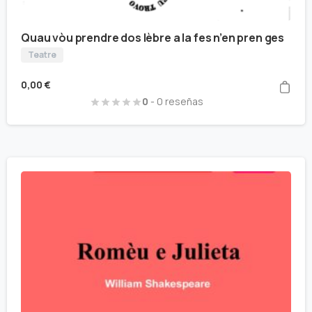
Quau vòu prendre dos lèbre a la fes n’en pren ges
Teatre
0,00
€
0
- 0 reseñas