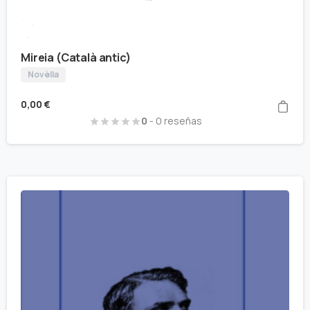
Mireia (Català antic)
Novèlla
0,00
€
0
- 0 reseñas