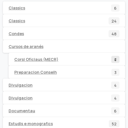
6
Classics
6
prod
24
Classics
24
prod
48
Condes
48
prod
Cursos de aranés
7
4
Corsi Oficiaus (MECR)
4
7
prod
prod
3
Preparacion Conselh
3
prod
4
Divulgacion
4
prod
4
Divulgacion
4
prod
6
Documentau
6
prod
52
Estudis e monografics
52