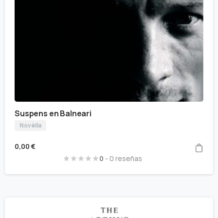
Suspens en Balneari
Novèlla
0,00
€
0
- 0 reseñas