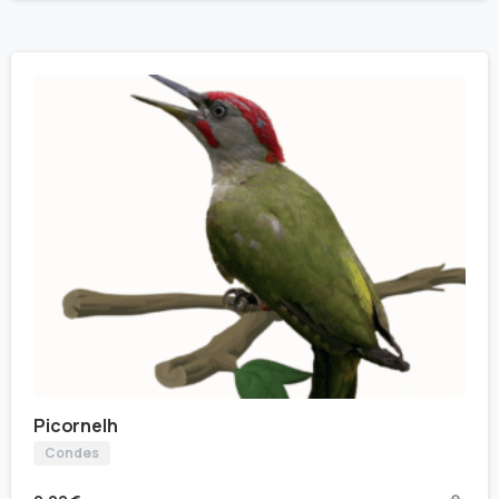
Picornelh
Condes