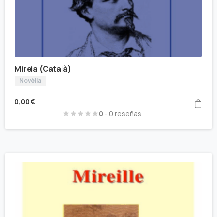
Mireia (Català)
Novèlla
0,00
€
0
- 0 reseñas