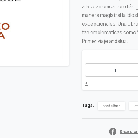
a la vez irónica con diál
manera magistral la idios
excepcionales. Una obra 
tan emblemáticas como Via
Primer viaje andaluz.
Viaje
-
al
Pirineo
+
de
Tags:
castelhan
is
Lérida
quantity
Share o