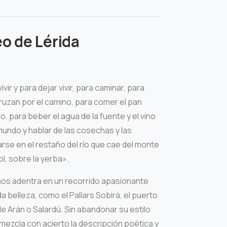
neo de Lérida
ivir y para dejar vivir, para caminar, para
ruzan por el camino, para comer el pan
, para beber el agua de la fuente y el vino
mundo y hablar de las cosechas y las
se en el restaño del río que cae del monte
l, sobre la yerba».
nos adentra en un recorrido apasionante
da belleza, como el Pallars Sobirà, el puerto
 de Arán o Salardú. Sin abandonar su estilo
 mezcla con acierto la descripción poética y