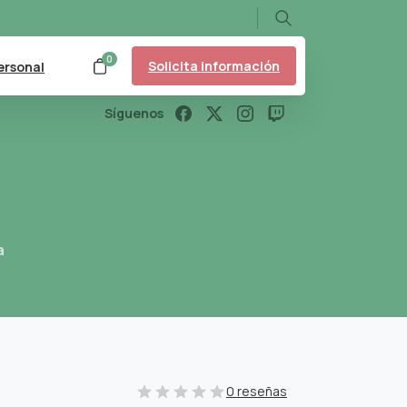
Search
0
Solicita información
ersonal
Síguenos
a
0 reseñas