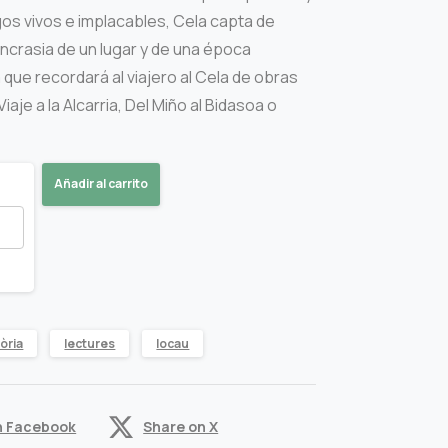
ogos vivos e implacables, Cela capta de
incrasia de un lugar y de una época
que recordará al viajero al Cela de obras
je a la Alcarria, Del Miño al Bidasoa o
Añadir al carrito
tòria
lectures
locau
n Facebook
Share on X