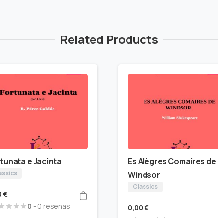
Related Products
tunata e Jacinta
Es Alègres Comaires de
assics
Windsor
Classics
0
€
0
- 0 reseñas
0,00
€