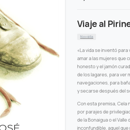
Viaje al Piri
Novèlla
«La vida se inventó para v
amar a las mujeres que c
honesto y el jamón curado
de los lagares, para ver 
navegaciones, para bañar
y secarse después del so
Con esta premisa, Cela 
por parajes de privilegia
de la Bonaigua o el Valle
inconfundible, aquel que