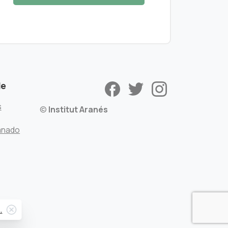
de
s
©
Institut Aranés
mnado
Close
.