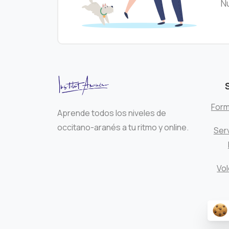
Nu
Form
Aprende todos los niveles de
occitano-aranés a tu ritmo y online.
Serv
Vol