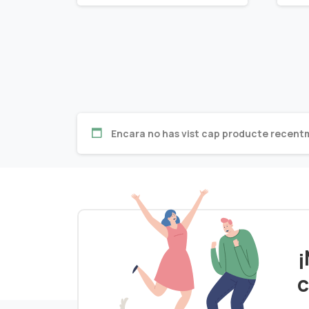
Encara no has vist cap producte recent
¡
c