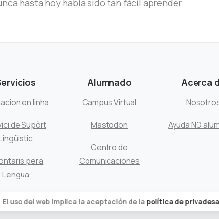
nca hasta hoy había sido tan fácil aprender
Servicios
Alumnado
Acerca 
acion en linha
Campus Virtual
Nosotro
ici de Supòrt
Mastodon
Ayuda NO alu
Lingüistic
Centro de
ontaris pera
Comunicaciones
Lengua
El uso del web implica la aceptación de la
política de privadesa