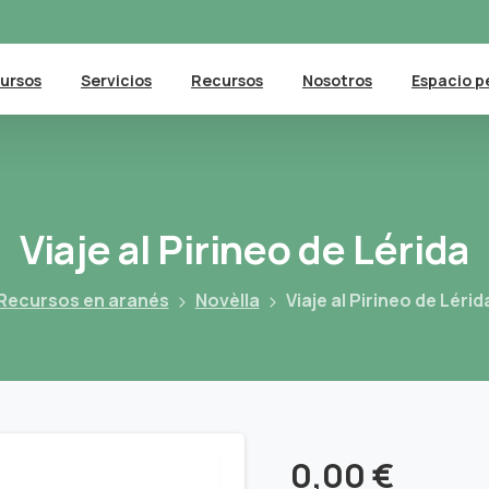
ursos
Servicios
Recursos
Nosotros
Espacio p
Viaje
al
Pirineo
de
Lérida
Recursos en aranés
Novèlla
Viaje al Pirineo de Lérid
0,00
€