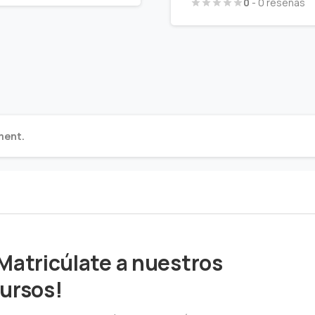
0
- 0 reseñas
ment.
Matricúlate a nuestros
ursos!