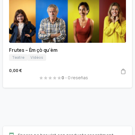
Frutes – Èm çò qu’èm
Teatre
Vidèos
0,00
€
0
- 0 reseñas