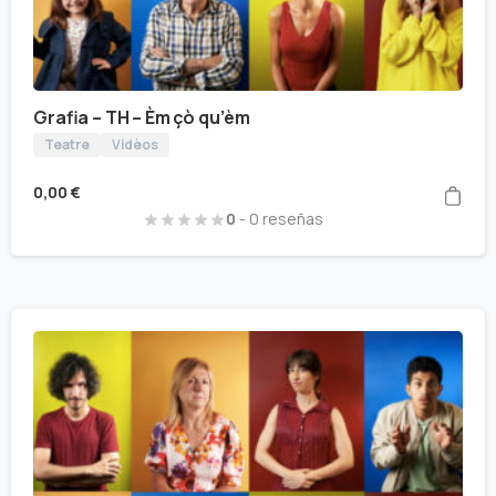
Grafia – TH – Èm çò qu’èm
Teatre
Vidèos
0,00
€
0
- 0 reseñas