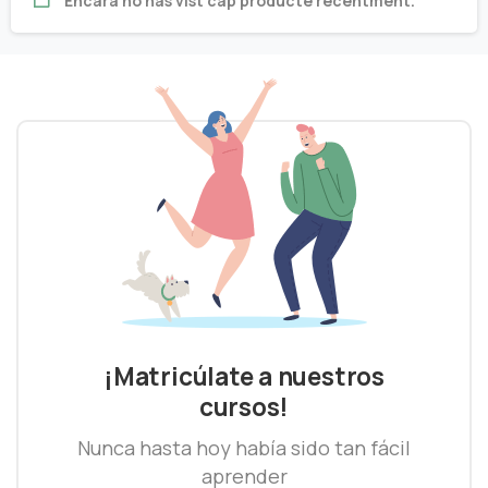
Encara no has vist cap producte recentment.
¡Matricúlate a nuestros
cursos!
Nunca hasta hoy había sido tan fácil
aprender