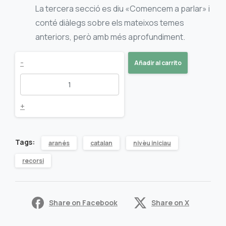
La tercera secció es diu «Comencem a parlar» i
conté diàlegs sobre els mateixos temes
anteriors, però amb més aprofundiment.
Aprenem
-
Añadir al carrito
aranès
a
+
partir
Tags:
aranés
catalan
nivèu iniciau
del
recorsi
català
quantity
Share on Facebook
Share on X