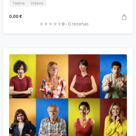
Teatre
Vidèos
0,00
€
0
- 0 reseñas