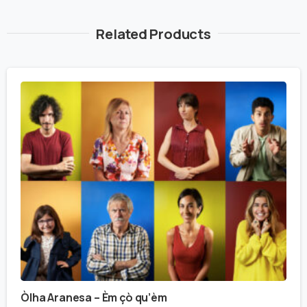
Related Products
Òlha Aranesa – Èm çò qu’èm