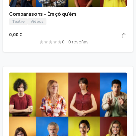
Comparasons – Èm çò qu’èm
Teatre
Vidèos
0,00
€
0
- 0 reseñas