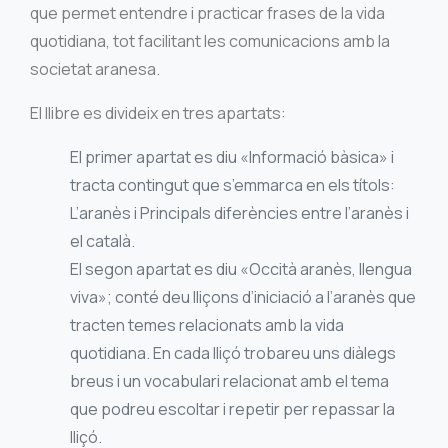
que permet entendre i practicar frases de la vida
quotidiana, tot facilitant les comunicacions amb la
societat aranesa.
El llibre es divideix en tres apartats:
El primer apartat es diu «Informació bàsica» i
tracta contingut que s’emmarca en els títols:
L’aranès i Principals diferències entre l’aranès i
el català.
El segon apartat es diu «Occità aranès, llengua
viva»; conté deu lliçons d’iniciació a l’aranès que
tracten temes relacionats amb la vida
quotidiana. En cada lliçó trobareu uns diàlegs
breus i un vocabulari relacionat amb el tema
que podreu escoltar i repetir per repassar la
lliçó.