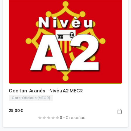
Occitan-Aranés – Nivèu A2 MECR
Corsi Oficiaus (MECR)
25,00
€
0
- 0 reseñas