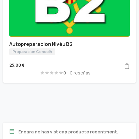
Autopreparacion Nivèu B2
Preparacion Conselh
25,00
€
0
- 0 reseñas
Encara no has vist cap producte recentment.