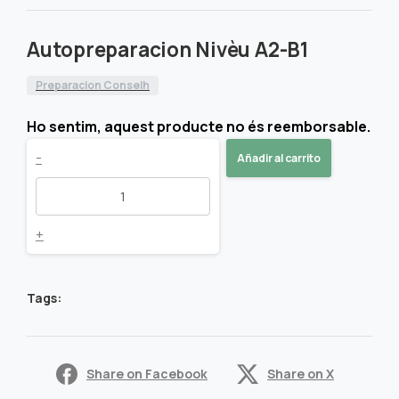
Autopreparacion Nivèu A2-B1
Preparacion Conselh
Ho sentim, aquest producte no és reemborsable.
Autopreparacion
-
Añadir al carrito
Nivèu
A2-
+
B1
Tags:
quantity
Share on Facebook
Share on X