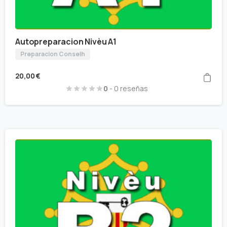
Autopreparacion Nivèu A1
Preparacion Conselh
20,00
€
0
- 0 reseñas