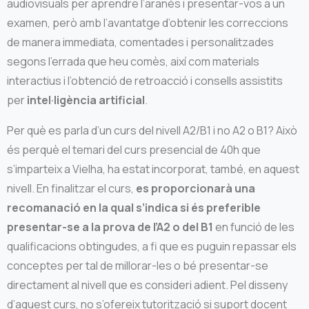
audiovisuals per aprendre l’aranès i presentar-vos a un
examen, però amb l’avantatge d’obtenir les correccions
de manera immediata, comentades i personalitzades
segons l’errada que heu comès, així com materials
interactius i l’obtenció de retroacció i consells assistits
per
intel·ligència artificial
.
Per què es parla d’un curs del nivell A2/B1 i no A2 o B1? Això
és perquè el temari del curs presencial de 40h que
s’imparteix a Vielha, ha estat incorporat, també, en aquest
nivell. En finalitzar el curs,
es proporcionarà una
recomanació en la qual s’indica si és preferible
presentar-se a la prova de l’A2 o del B1
en funció de les
qualificacions obtingudes, a fi que es puguin repassar els
conceptes per tal de millorar-les o bé presentar-se
directament al nivell que es consideri adient. Pel disseny
d’aquest curs, no s’ofereix tutorització si suport docent