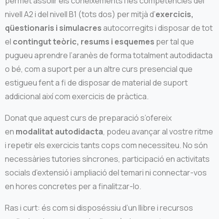
permet assolir els coneixements i les competències del
nivell A2 i del nivell B1 (tots dos) per mitjà d’
exercicis,
qüestionaris i simulacres
autocorregits i disposar de tot
el
contingut teòric, resums i esquemes
per tal que
pugueu aprendre l’aranès de forma totalment autodidacta
o bé, com a suport per a un altre curs presencial que
estigueu fent a fi de disposar de material de suport
addicional així com exercicis de pràctica.
Donat que aquest curs de preparació s’ofereix
en
modalitat autodidacta
, podeu avançar al vostre ritme
i repetir els exercicis tants cops com necessiteu. No són
necessàries tutories síncrones, participació en activitats
socials d’extensió i ampliació del temari ni connectar-vos
en hores concretes per a finalitzar-lo.
Ras i curt: és com si disposéssiu d’un llibre i recursos