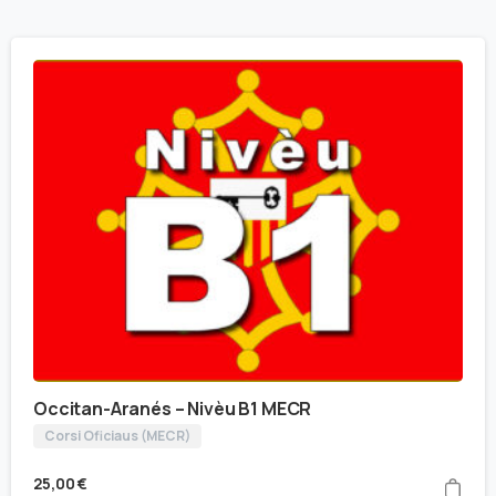
Occitan-Aranés – Nivèu B1 MECR
Corsi Oficiaus (MECR)
25,00
€