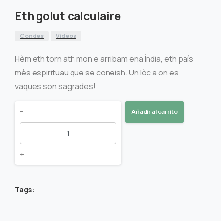
Eth golut calculaire
Condes
Vidèos
Hèm eth torn ath mon e arribam ena Índia, eth país
mès espirituau que se coneish. Un lòc a on es
vaques son sagrades!
Eth
-
Añadir al carrito
golut
calculaire
+
quantity
Tags: