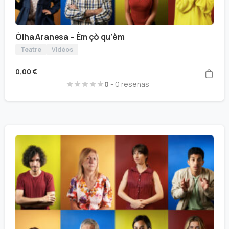
Òlha Aranesa – Èm çò qu’èm
Teatre
Vidèos
0,00
€
0
- 0 reseñas