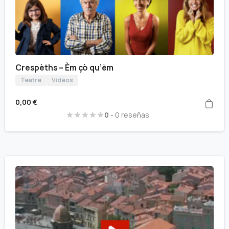
Crespèths – Èm çò qu’èm
Teatre
Vidèos
0,00
€
0
- 0 reseñas