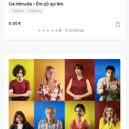
Ua minuda – Èm çò qu’èm
Teatre
Vidèos
0,00
€
0
- 0 reseñas