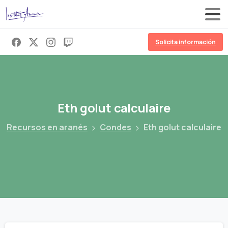
Solicita información
Eth
golut
calculaire
Recursos en aranés
Condes
Eth golut calculaire