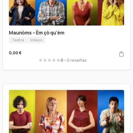
Maunòms – Èm çò qu’èm
Teatre
Vidèos
0,00
€
0
- 0 reseñas