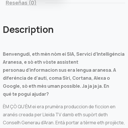
Reseñas (0)
Description
Benvengudi, eth mèn nòm ei SIA, Servici d’Intelligéncia
Aranesa, e sò eth vòste assistent
personau d’informacion sus era lengua aranesa. A
diferéncia de d’auti, coma Siri, Cortana, Alexa o
Google, sò eth mès uman possible. Ja ja ja ja. En
qué te pogui ajudar?
ÈM ÇÒ QU’ÈM ei era prumèra produccion de ficcion en
aranés creada per Lleida TV damb eth supòrt deth
Conselh Generau d’Aran. Entà portar a tèrme eth projècte,