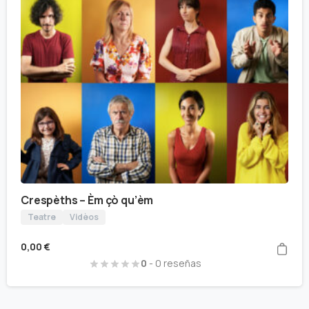
Crespèths – Èm çò qu’èm
Teatre
Vidèos
0,00
€
0
- 0 reseñas