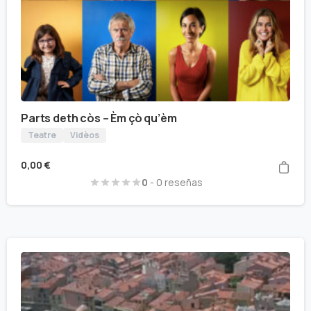
Parts deth còs – Èm çò qu’èm
Teatre
Vidèos
0,00
€
0
- 0 reseñas