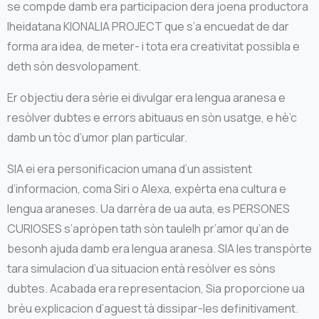
se compde damb era participacion dera joena productora
lheidatana KIONALIA PROJECT que s’a encuedat de dar
forma ara idea, de meter- i tota era creativitat possibla e
deth sòn desvolopament.
Er objectiu dera sèrie ei divulgar era lengua aranesa e
resòlver dubtes e errors abituaus en sòn usatge, e hè’c
damb un tòc d’umor plan particular.
SIA ei era personificacion umana d’un assistent
d’informacion, coma Siri o Alexa, expèrta ena cultura e
lengua araneses. Ua darrèra de ua auta, es PERSONES
CURIOSES s’apròpen tath sòn taulelh pr’amor qu’an de
besonh ajuda damb era lengua aranesa. SIA les transpòrte
tara simulacion d’ua situacion entà resòlver es sòns
dubtes. Acabada era representacion, Sia proporcione ua
brèu explicacion d’aguest tà dissipar-les definitivament.