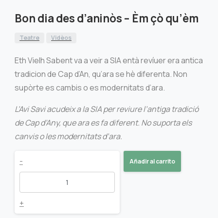
Bon dia des d’aninòs – Èm çò qu’èm
Teatre
Vidèos
Eth Vielh Sabent va a veir a SIA entà revíuer era antica
tradicion de Cap d’An, qu’ara se hè diferenta. Non
supòrte es cambis o es modernitats d’ara.
L’Avi Savi acudeix a la SIA per reviure l’antiga tradició
de Cap d’Any, que ara es fa diferent. No suporta els
canvis o les modernitats d’ara.
Bon
-
Añadir al carrito
dia
des
+