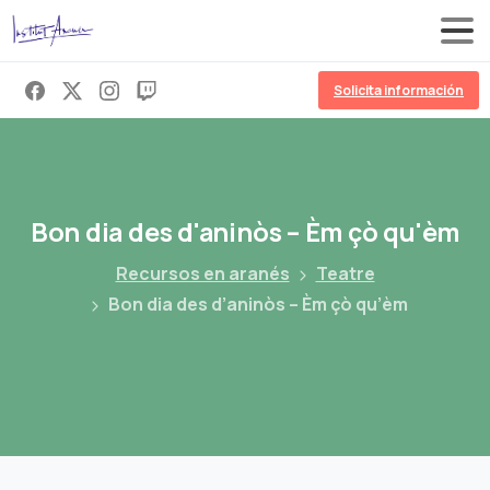
Solicita información
Bon
dia
des
d'aninòs
–
Èm
çò
qu'èm
Recursos en aranés
Teatre
Bon dia des d’aninòs – Èm çò qu’èm