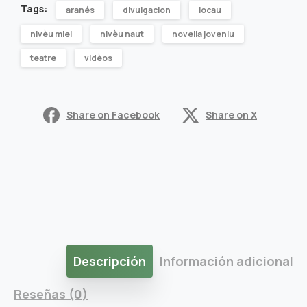
Tags:
aranés
divulgacion
locau
qu'èm
nivèu miei
nivèu naut
novella joveniu
quantity
teatre
vidèos
Share on Facebook
Share on X
Descripción
Información adicional
Reseñas (0)