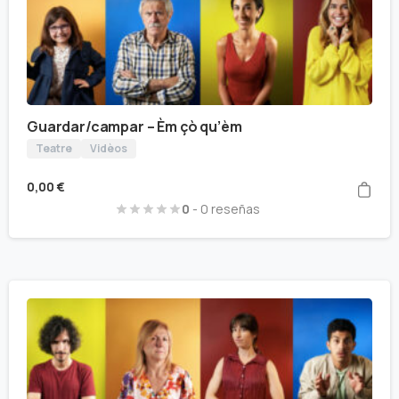
Guardar/campar – Èm çò qu’èm
Teatre
Vidèos
0,00
€
0
- 0 reseñas