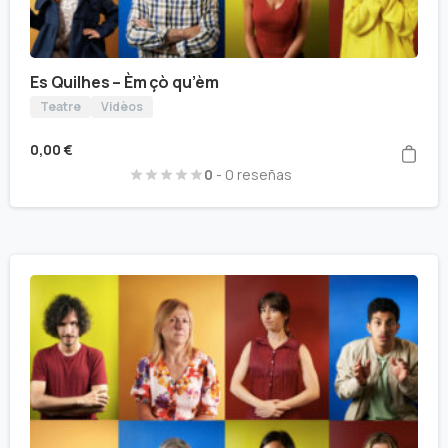
Es Quilhes – Èm çò qu’èm
Teatre
Vidèos
0,00
€
0
- 0 reseñas