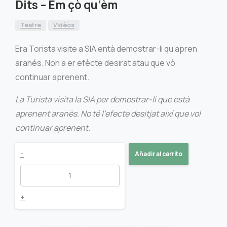
Dits – Èm çò qu’èm
Teatre
Vidèos
Era Torista visite a SIA entà demostrar-li qu’apren
aranés. Non a er efècte desirat atau que vò
continuar aprenent.
La Turista visita la SIA per demostrar-li que està
aprenent aranès. No té l’efecte desitjat així que vol
continuar aprenent.
Dits
-
Añadir al carrito
-
Èm
+
çò