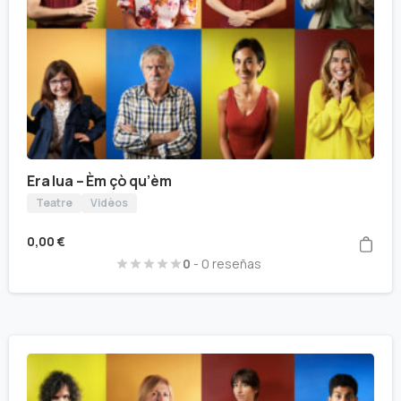
Era lua – Èm çò qu’èm
Teatre
Vidèos
0,00
€
0
- 0 reseñas