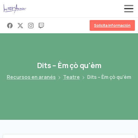
Solicita información
Dits
–
Èm
çò
qu'èm
Recursos en aranés
Teatre
Dits – Èm çò qu’èm