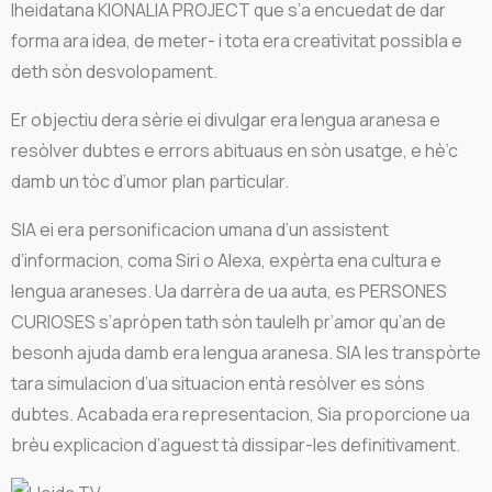
lheidatana KIONALIA PROJECT que s’a encuedat de dar
forma ara idea, de meter- i tota era creativitat possibla e
deth sòn desvolopament.
Er objectiu dera sèrie ei divulgar era lengua aranesa e
resòlver dubtes e errors abituaus en sòn usatge, e hè’c
damb un tòc d’umor plan particular.
SIA ei era personificacion umana d’un assistent
d’informacion, coma Siri o Alexa, expèrta ena cultura e
lengua araneses. Ua darrèra de ua auta, es PERSONES
CURIOSES s’apròpen tath sòn taulelh pr’amor qu’an de
besonh ajuda damb era lengua aranesa. SIA les transpòrte
tara simulacion d’ua situacion entà resòlver es sòns
dubtes. Acabada era representacion, Sia proporcione ua
brèu explicacion d’aguest tà dissipar-les definitivament.