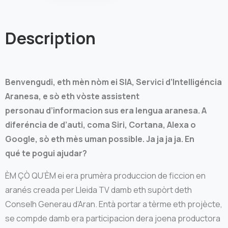
Description
Benvengudi, eth mèn nòm ei SIA, Servici d’Intelligéncia
Aranesa, e sò eth vòste assistent
personau d’informacion sus era lengua aranesa. A
diferéncia de d’auti, coma Siri, Cortana, Alexa o
Google, sò eth mès uman possible. Ja ja ja ja. En
qué te pogui ajudar?
ÈM ÇÒ QU’ÈM ei era prumèra produccion de ficcion en
aranés creada per Lleida TV damb eth supòrt deth
Conselh Generau d’Aran. Entà portar a tèrme eth projècte,
se compde damb era participacion dera joena productora