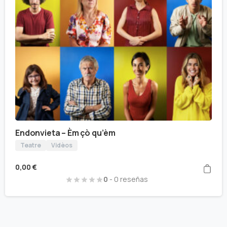
Endonvieta – Èm çò qu’èm
Teatre
Vidèos
0,00
€
0
- 0 reseñas