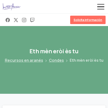
Solicita información
Eth
mèn
eròi
ès
tu
Recursos en aranés
Condes
Eth mèn eròi ès tu