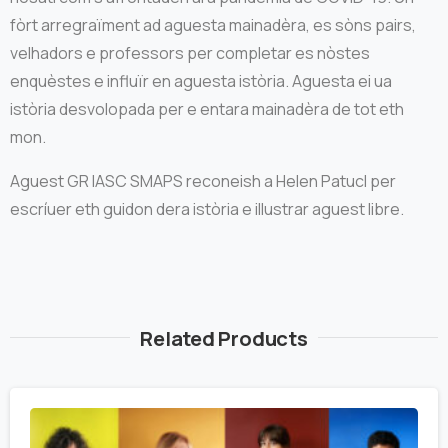
fòrt arregraïment ad aguesta mainadèra, es sòns pairs,
velhadors e professors per completar es nòstes
enquèstes e influïr en aguesta istòria. Aguesta ei ua
istòria desvolopada per e entara mainadèra de tot eth
mon.
Aguest GR IASC SMAPS reconeish a Helen Patucl per
escríuer eth guidon dera istòria e illustrar aguest libre.
Related Products