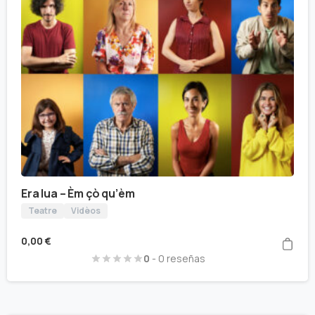
Era lua – Èm çò qu’èm
Teatre
Vidèos
0,00
€
0
- 0 reseñas