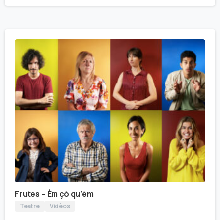
Frutes – Èm çò qu’èm
Teatre
Vidèos