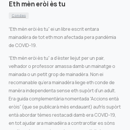
Eth mèn eròi ès tu
Condes
“Eth mèn eròi ès tu” ei un libre escrit entara
mainadèra de tot eth mon afectada pera pandèmia
de COVID-19.
“Eth mèn eròi ès tu” a d’èster liejut per un pair,
velhador o professor amassa damb un mainatge o
mainada o un petit grop de mainadèra. Non ei
recomanable qu’era mainadèra liege eth conde de
manèra independenta sense eth supòrt d’un adult.
Era guida complementària nomentada “Accions entà
eròis” (que se publicarà mès endauant) aufrís supòrt
entà abordar tèmes restacadi damb era COVID-19,
en tot ajudar ara mainadèra a contrarotlar es sòns