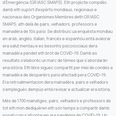
d’Emergéncia (GR IASC SMAPS). Eth projècte compdèc
damb eth supòrt d’expèrts mondiaus, regionaus e
nacionaus des Organismes Membres deth GR IASC
SMAPS, ath delà de pairs, velhadors, professors e
mainadèra de 104 païsi. Se distribuïc ua enquèsta mondiau
en arab, anglés, italian, francés e espanhòu entà avalorar
era salut mentau e es besonhs psicosociaus dera
mainadèra pendet eth bròt de COVID-19. Damb es
resultats s’elaborèc un marc de tèmes que s’abordaràn
ena istòria. Eth libre siguec compartit per miei de condes a
mainadèra de desparièrs païsi afectadi pera COVID-19.
Era retroalimentacion dera mainadèra, pairs e velhadors
s’empleguèc dempús entà revisar e actualizar era istòria.
Mès de 1700 mainatges, pairs, velhadors e professors de
tot eth mon dediquèren eth sòn temps a compartir damb
nosati com s’afrontauen ara pandèmia de COVID-19. Un