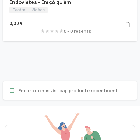
Endovietes – Èm çò qu’èm
Teatre
Vidèos
0,00
€
0
- 0 reseñas
Encara no has vist cap producte recentment.