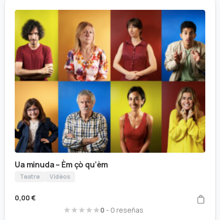
Ua minuda – Èm çò qu’èm
Teatre
Vidèos
0,00
€
0
- 0 reseñas