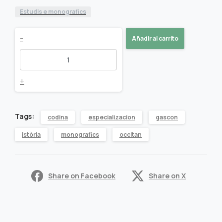
Estudis e monografics
Le
-
Añadir al carrito
Cuisinier
gascon
+
(1740)
Tags:
codina
especializacion
gascon
quantity
istòria
monografics
occitan
Share on Facebook
Share on X