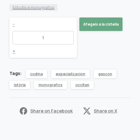
Estudis e monografics
Le
-
Afegeix a la cistella
Cuisinier
gascon
+
(1740)
Tags:
codina
especializacion
gascon
quantity
istòria
monografics
occitan
Share on Facebook
Share on X