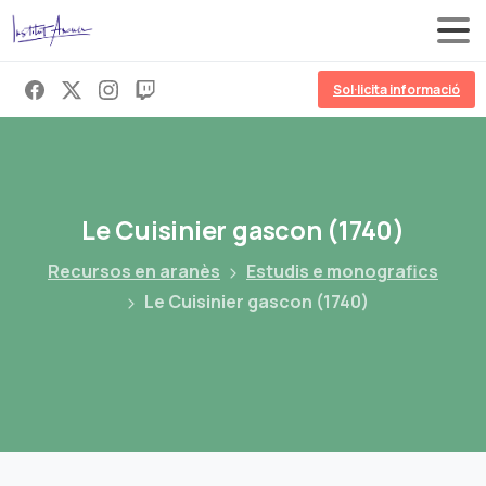
Sol·licita informació
Le
Cuisinier
gascon
(1740)
Recursos en aranès
Estudis e monografics
Le Cuisinier gascon (1740)