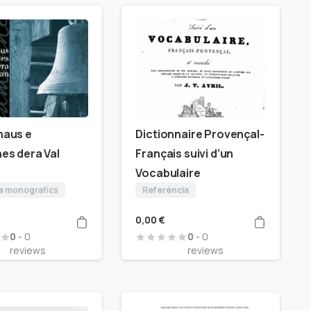
aus e
Dictionnaire Provençal-
s dera Val
Français suivi d’un
Vocabulaire
 e monografics
Referéncia
0,00
€
0
- 0
0
- 0
reviews
reviews