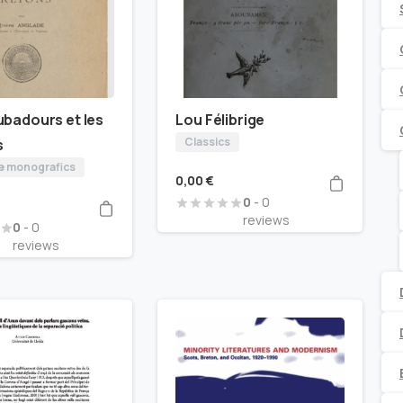
ubadours et les
Lou Félibrige
Classics
s
 e monografics
0,00
€
0
- 0
reviews
0
- 0
reviews