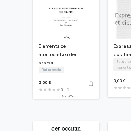
Elements de
Express
morfosintaxi der
occita
Estudis
aranés
Referén
Referéncia
0,00
€
0,00
€
0
- 0
reviews