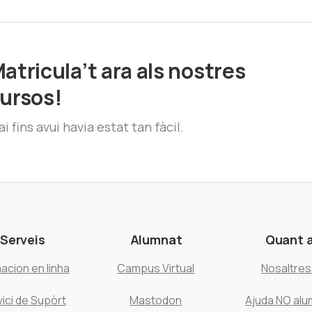
atricula’t ara als nostres
ursos!
i fins avui havia estat tan fàcil.
Serveis
Alumnat
Quant 
acion en linha
Campus Virtual
Nosaltre
ici de Supòrt
Mastodon
Ajuda NO alu