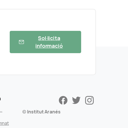
Sol·licita
informació
a
s…
©
Institut Aranés
mnat