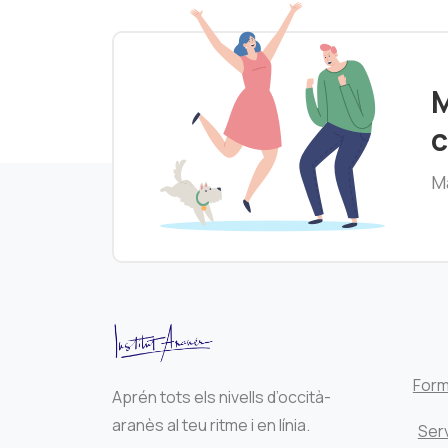
M
c
Ma
Form
Aprén tots els nivells d’occità-
aranès al teu ritme i en línia.
Serv