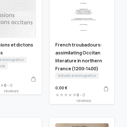
ions et dictons
French troubadours:
ns
assimilating Occitan
 e monografics
literature in northern
cia
France (1200-1400)
Estudis e monografics
0
- 0
0,00
€
reviews
0
- 0
reviews