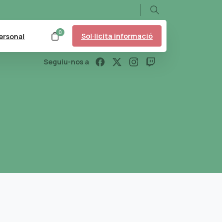
Search
0
Sol·licita informació
ersonal
Seguiu-nos a