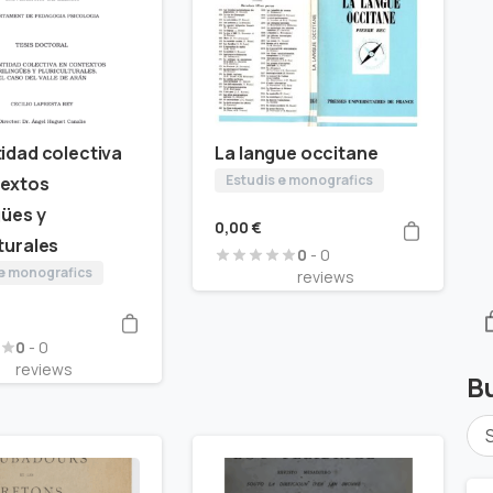
tidad colectiva
La langue occitane
Estudis e monografics
textos
gües y
0,00
€
lturales
0
- 0
 e monografics
reviews
0
- 0
reviews
B