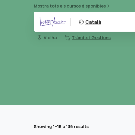
Mostra tots els cursos disponibles
Català
Vielha
Tràmits i Gestions
Showing 1–18 of 36 results