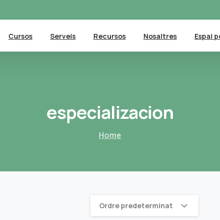
Cursos
Serveis
Recursos
Nosaltres
Espai p
especializacion
Home
Ordre predeterminat