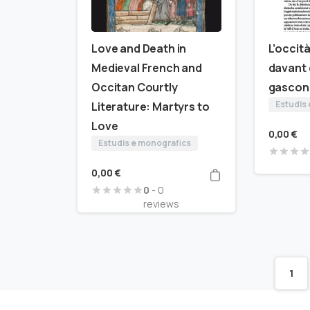
Love and Death in
L’occità
Medieval French and
davant 
Occitan Courtly
gascons
Estudis
Literature: Martyrs to
Love
0,00
€
Estudis e monografics
0,00
€
0
- 0
reviews
1