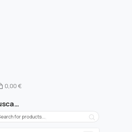
0,00 €
usca…