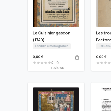
Le Cuisinier gascon
Les tro
(1740)
Breton
Estudis e monografics
Estudis
0,00
€
0,00
€
0
- 0
reviews