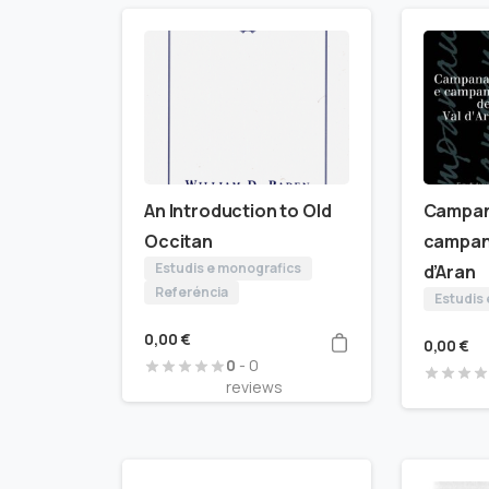
An Introduction to Old
Campan
Occitan
campane
Estudis e monografics
d’Aran
Referéncia
Estudis
0,00
€
0,00
€
0
- 0
reviews