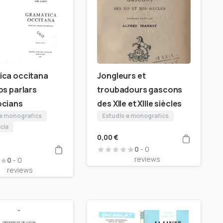
ica occitana
Jongleurs et
os parlars
troubadours gascons
ocians
des XIIe et XIIIe siècles
 e monografics
Estudis e monografics
cia
0,00
€
0
- 0
reviews
0
- 0
reviews