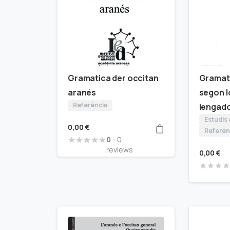
Gramatica der occitan
Gramat
aranés
segon l
Referéncia
lengad
Estudis
0,00
€
Referén
0
- 0
reviews
0,00
€