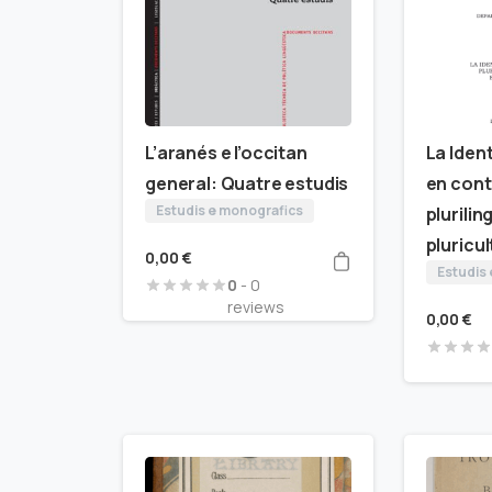
L’aranés e l’occitan
La Iden
general: Quatre estudis
en con
Estudis e monografics
plurilin
pluricu
0,00
€
Estudis
0
- 0
reviews
0,00
€