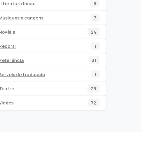
6
Literatura locau
6
productes
7
Musiques e cançons
7
productes
24
Novèlla
24
productes
1
Recorsi
1
producte
31
Referéncia
31
productes
1
Serveis de traducció
1
producte
29
Teatre
29
productes
72
Vidèos
72
productes