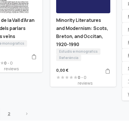
 de la Vall d’Aran
Minority Literatures
dels parlars
and Modernism: Scots,
 veïns
Breton, and Occitan,
 e monografics
1920-1990
Estudis e monografics
Referéncia
0
- 0
reviews
0,00
€
0
- 0
reviews
2