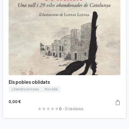
Els pobles oblidats
Literatura locau
Novèlla
0,00
€
0
- 0 reviews