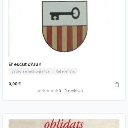
Er escut d’Aran
Estudis e monografics
Referéncia
0,00
€
0
- 0 reviews