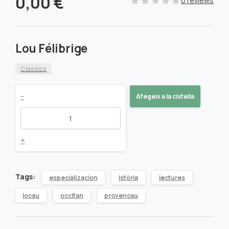
0,00
€
0 reviews
Lou Félibrige
Classics
Lou
-
Afegeix a la cistella
Félibrige
quantity
+
Tags:
especializacion
istòria
lectures
locau
occitan
provençau