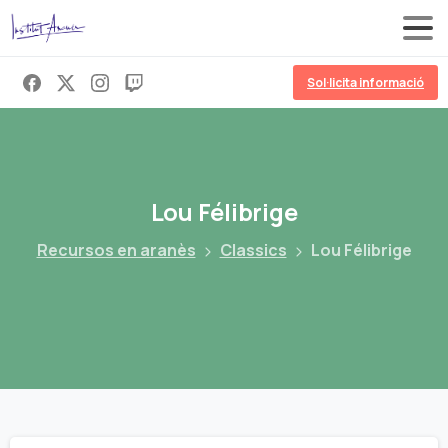
Sol·licita informació
Lou
Félibrige
Recursos en aranès
Classics
Lou Félibrige