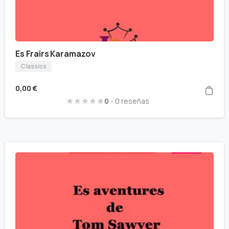
Es Frairs Karamazov
Classics
0,00
€
0
- 0 reseñas