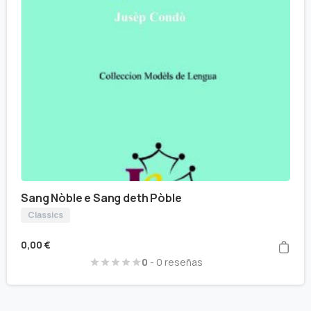
Sang Nòble e Sang deth Pòble
Classics
0,00
€
0
- 0 reseñas