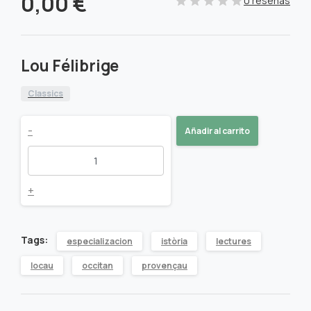
0,00
€
0 reseñas
Lou Félibrige
Classics
Lou
-
Añadir al carrito
Félibrige
quantity
+
Tags:
especializacion
istòria
lectures
locau
occitan
provençau