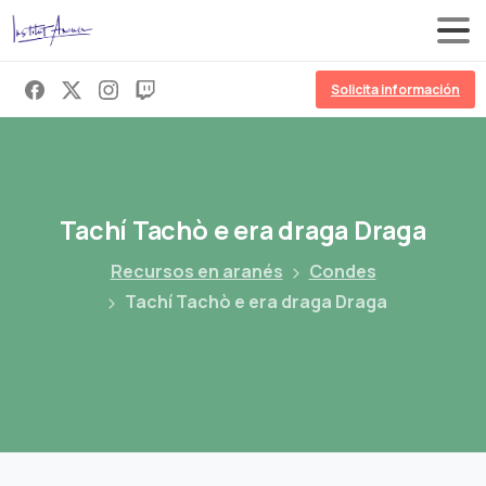
Solicita información
Tachí
Tachò
e
era
draga
Draga
Recursos en aranés
Condes
Tachí Tachò e era draga Draga