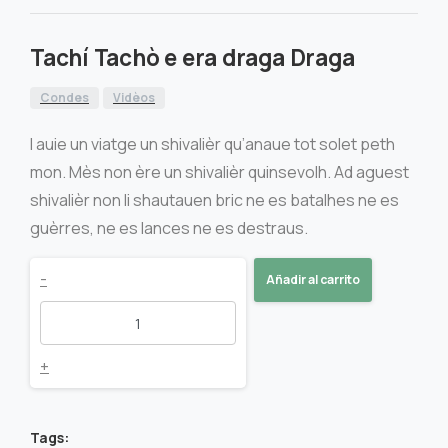
Tachí Tachò e era draga Draga
Condes
Vidèos
I auie un viatge un shivalièr qu’anaue tot solet peth
mon. Mès non ère un shivalièr quinsevolh. Ad aguest
shivalièr non li shautauen bric ne es batalhes ne es
guèrres, ne es lances ne es destraus.
Tachí
-
Añadir al carrito
Tachò
e
+
era
Tags: