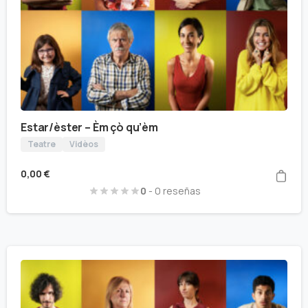
Estar/èster – Èm çò qu’èm
Teatre
Vidèos
0,00
€
0
- 0 reseñas