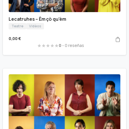
Lecatruhes – Èm çò qu’èm
Teatre
Vidèos
0,00
€
0
- 0 reseñas