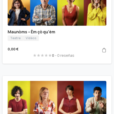
Maunòms – Èm çò qu’èm
Teatre
Vidèos
0,00
€
0
- 0 reseñas