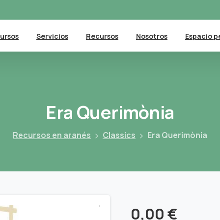
ursos
Servicios
Recursos
Nosotros
Espacio p
Era
Querimònia
Recursos en aranés
Classics
Era Querimònia
0,00
€