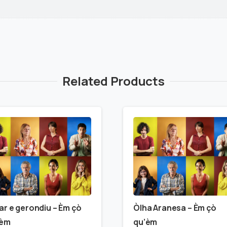
Related Products
ar e gerondiu – Èm çò
Òlha Aranesa – Èm çò
’èm
qu’èm