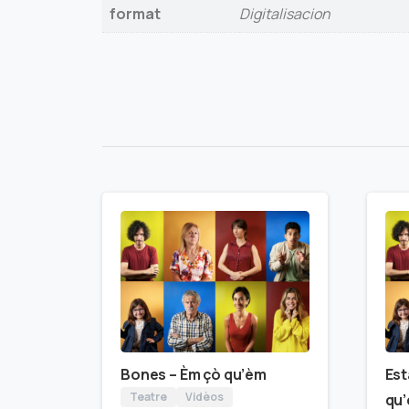
format
Digitalisacion
Bones – Èm çò qu’èm
Est
Teatre
Vidèos
qu