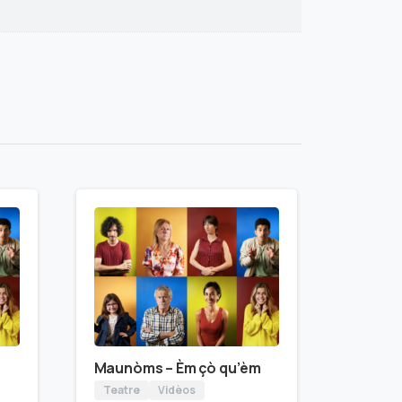
Maunòms – Èm çò qu’èm
Teatre
Vidèos