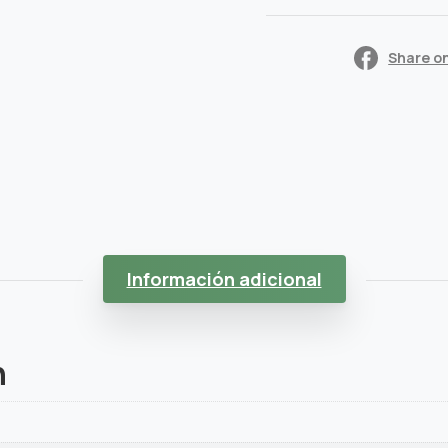
Share o
Información adicional
n