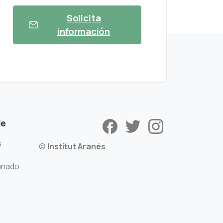
Solicita
información
de
s
©
Institut Aranés
mnado