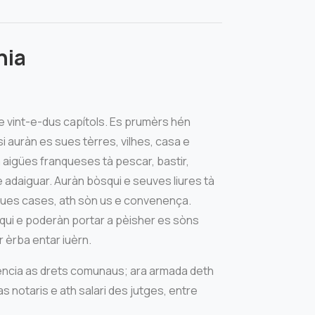
nia
 vint-e-dus capítols. Es prumèrs hén
i auràn es sues tèrres, vilhes, casa e
 aigües franqueses tà pescar, bastir,
 adaiguar. Auràn bòsqui e seuves liures tà
 sues cases, ath sòn us e convenença.
ui e poderàn portar a pèisher es sòns
 èrba entar iuèrn.
réncia as drets comunaus; ara armada deth
as notaris e ath salari des jutges, entre