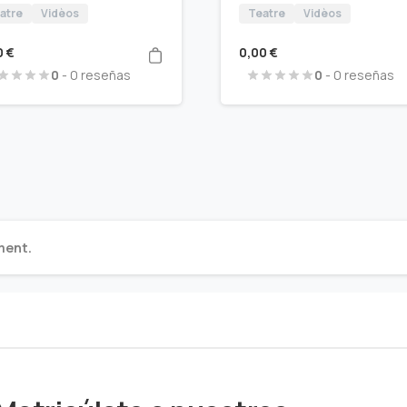
atre
Vidèos
Teatre
Vidèos
0
€
0,00
€
0
- 0 reseñas
0
- 0 reseñas
ment.