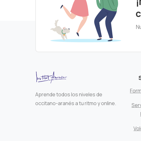
¡
c
Nu
Form
Aprende todos los niveles de
occitano-aranés a tu ritmo y online.
Serv
Vol