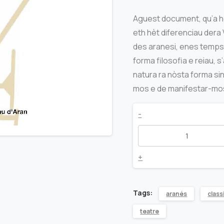
Aguest document, qu’a hè
eth hèt diferenciau dera V
des aranesi, enes tempsi
forma filosofia e reiau, 
natura ra nòsta forma si
mos e de manifestar-mo
Era
-
Querimònia
quantity
+
Tags:
aranés
class
teatre