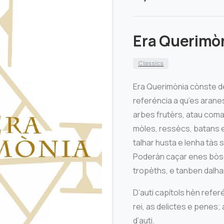
Era Querimò
Classics
Era Querimònia cònste de
referéncia a qu’es aranes
arbes frutèrs, atau coma
mòles, ressècs, batans e
talhar husta e lenha tàs
Poderàn caçar enes bòsq
tropèths, e tanben dalhar
D’auti capítols hèn refe
rei, as delictes e penes; 
d’auti.