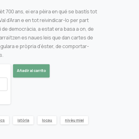
t 700 ans, ei era pèira en qué se bastís tot
al d’Aran e en tot reivindicar-lo per part
 de democràcia, a estat era basa a on, de
s’arraïtzen es naues leis que dan cartes de
ngulara e pròpria d’èster, de comportar-
s.
Añadir al carrito
ics
istòria
locau
nivèu miei