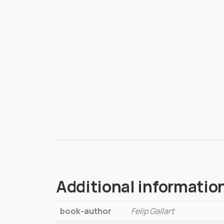
Additional informatio
book-author
Felip Gallart