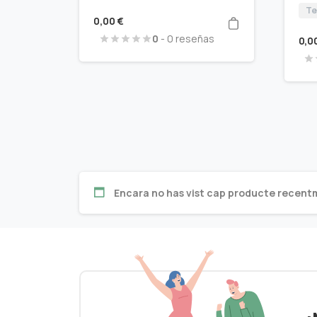
Te
0,00
€
0
- 0 reseñas
0,0
Encara no has vist cap producte recent