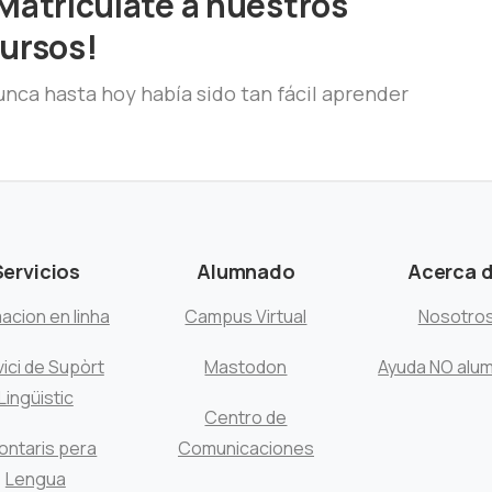
Matricúlate a nuestros
ursos!
nca hasta hoy había sido tan fácil aprender
Servicios
Alumnado
Acerca 
acion en linha
Campus Virtual
Nosotro
ici de Supòrt
Mastodon
Ayuda NO alu
Lingüistic
Centro de
ontaris pera
Comunicaciones
Lengua