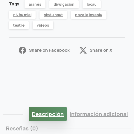
Tags:
aranés
divulgacion
locau
qu'èm
nivèu miei
nivèu naut
novella joveniu
quantity
teatre
vidèos
Share on Facebook
Share on X
Descripción
Información adicional
Reseñas (0)