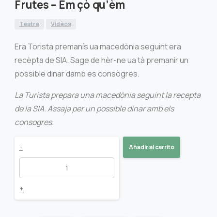
Frutes – Èm çò qu’èm
Teatre
Vidèos
Era Torista premanís ua macedònia seguint era
recèpta de SIA. Sage de hèr-ne ua tà premanir un
possible dinar damb es consògres.
La Turista prepara una macedònia seguint la recepta
de la SIA. Assaja per un possible dinar amb els
consogres.
Frutes
-
Añadir al carrito
-
Èm
+
çò