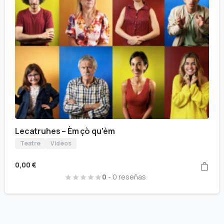
Lecatruhes – Èm çò qu’èm
Teatre
Vidèos
0,00
€
0
- 0 reseñas