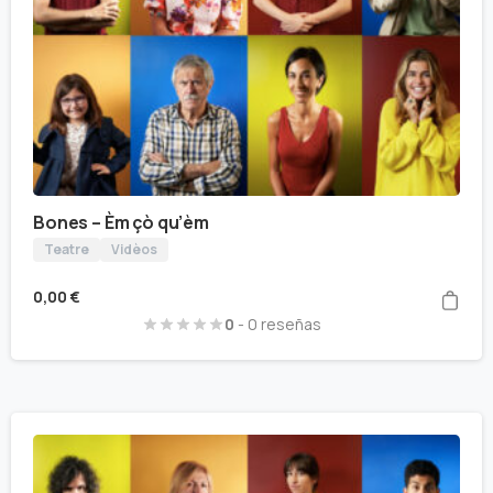
Bones – Èm çò qu’èm
Teatre
Vidèos
0,00
€
0
- 0 reseñas