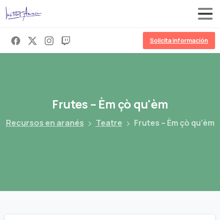
Solicita información
Frutes
–
Èm
çò
qu'èm
Recursos en aranés
Teatre
Frutes – Èm çò qu’èm