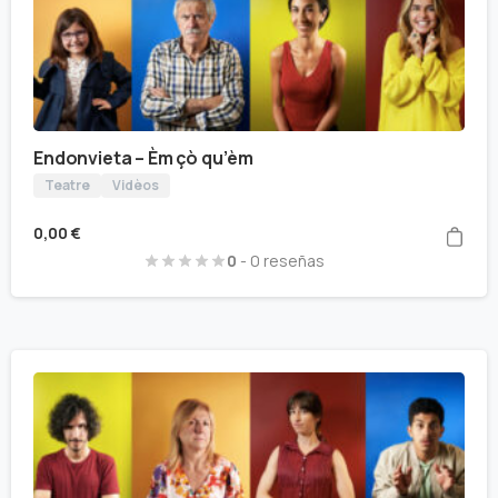
Endonvieta – Èm çò qu’èm
Teatre
Vidèos
0,00
€
0
- 0 reseñas