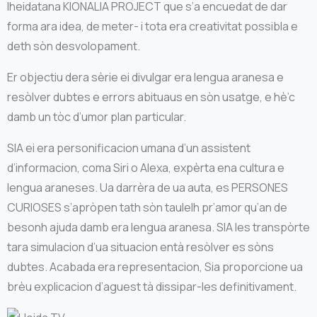
lheidatana KIONALIA PROJECT que s’a encuedat de dar
forma ara idea, de meter- i tota era creativitat possibla e
deth sòn desvolopament.
Er objectiu dera sèrie ei divulgar era lengua aranesa e
resòlver dubtes e errors abituaus en sòn usatge, e hè’c
damb un tòc d’umor plan particular.
SIA ei era personificacion umana d’un assistent
d’informacion, coma Siri o Alexa, expèrta ena cultura e
lengua araneses. Ua darrèra de ua auta, es PERSONES
CURIOSES s’apròpen tath sòn taulelh pr’amor qu’an de
besonh ajuda damb era lengua aranesa. SIA les transpòrte
tara simulacion d’ua situacion entà resòlver es sòns
dubtes. Acabada era representacion, Sia proporcione ua
brèu explicacion d’aguest tà dissipar-les definitivament.