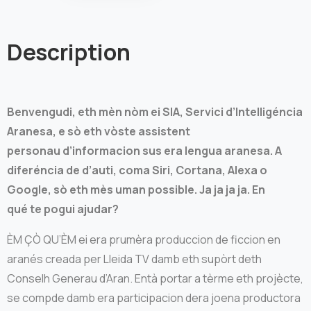
Description
Benvengudi, eth mèn nòm ei SIA, Servici d’Intelligéncia
Aranesa, e sò eth vòste assistent
personau d’informacion sus era lengua aranesa. A
diferéncia de d’auti, coma Siri, Cortana, Alexa o
Google, sò eth mès uman possible. Ja ja ja ja. En
qué te pogui ajudar?
ÈM ÇÒ QU’ÈM ei era prumèra produccion de ficcion en
aranés creada per Lleida TV damb eth supòrt deth
Conselh Generau d’Aran. Entà portar a tèrme eth projècte,
se compde damb era participacion dera joena productora