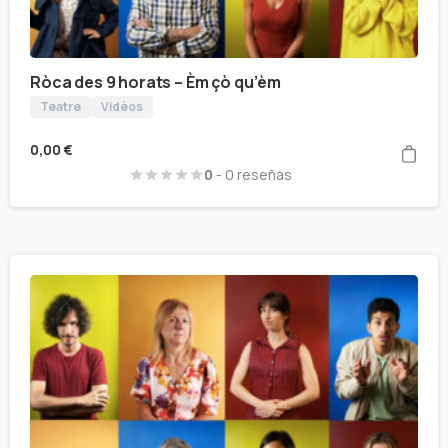
Ròca des 9 horats – Èm çò qu’èm
Teatre
Vidèos
0,00
€
0
- 0 reseñas