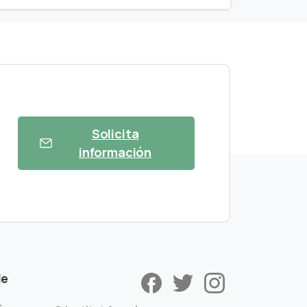
Solicita
información
de
s