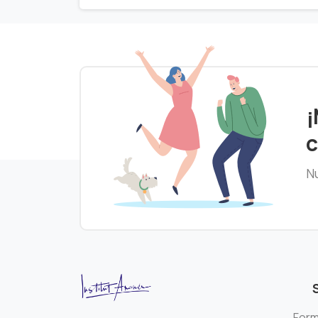
¡
c
Nu
Form