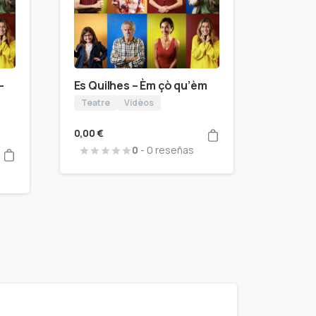
–
Es Quilhes – Èm çò qu’èm
Teatre
Vidèos
0,00
€
0
- 0 reseñas