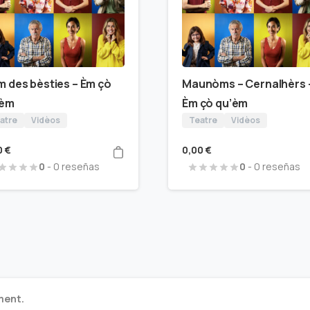
 des bèsties – Èm çò
Maunòms – Cernalhèrs 
’èm
Èm çò qu’èm
atre
Vidèos
Teatre
Vidèos
0
€
0,00
€
0
- 0 reseñas
0
- 0 reseñas
ment.