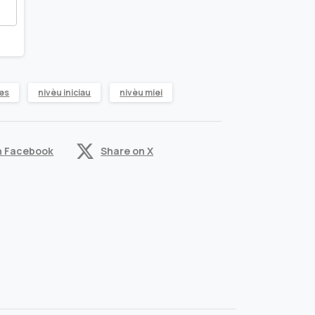
es
nivèu iniciau
nivèu miei
n Facebook
Share on X