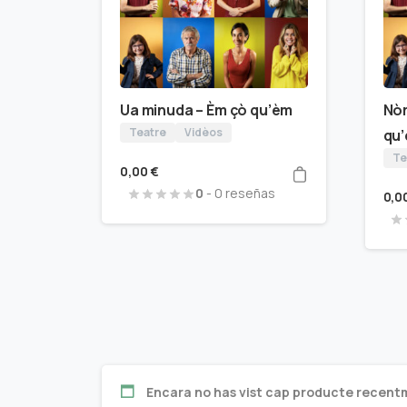
Ua minuda – Èm çò qu’èm
Nòm
Teatre
Vidèos
qu
Te
0,00
€
0
- 0 reseñas
0,0
Encara no has vist cap producte recent