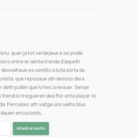
briu, quan ja tot verdejaue e se podie
colors entre er aèrba trenda d’aqueth
desvelhaue es sentits a tota sòrta de
gonista, que reposaue ath dessús dera
r deth pollèn que lo hec a reviuer. Sense
trendi lo treigueren dea flor entà plaçar-lo
da. Percebec ath viatge uns uelhs blus
ardauen encuriosits…
Añadir al carrito