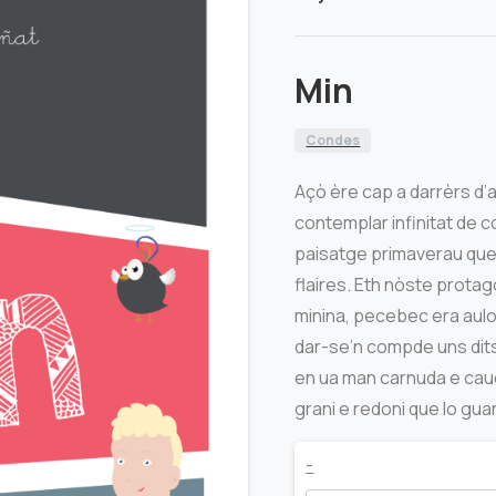
Min
Condes
Açò ère cap a darrèrs d’a
contemplar infinitat de 
paisatge primaverau que 
flaires. Eth nòste prota
minina, pecebec era aulo
dar-se’n compde uns dits 
en ua man carnuda e cau
grani e redoni que lo gu
Min
-