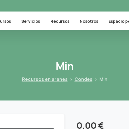
ursos
Servicios
Recursos
Nosotros
Espacio p
Min
Recursos en aranés
Condes
Min
0,00
€