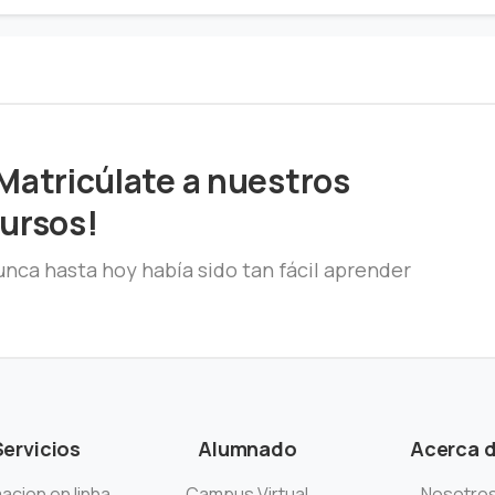
Matricúlate a nuestros
ursos!
nca hasta hoy había sido tan fácil aprender
Servicios
Alumnado
Acerca 
acion en linha
Campus Virtual
Nosotro