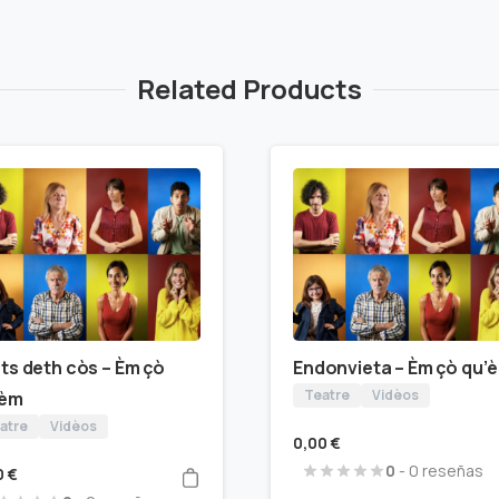
Related Products
ts deth còs – Èm çò
Endonvieta – Èm çò qu’
Teatre
Vidèos
’èm
atre
Vidèos
0,00
€
0
- 0 reseñas
0
€