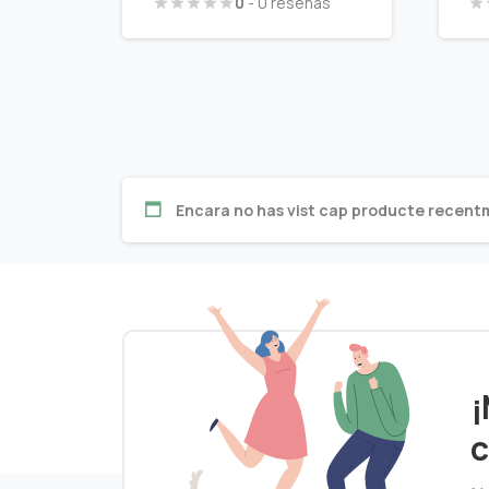
0
- 0 reseñas
Encara no has vist cap producte recent
¡
c