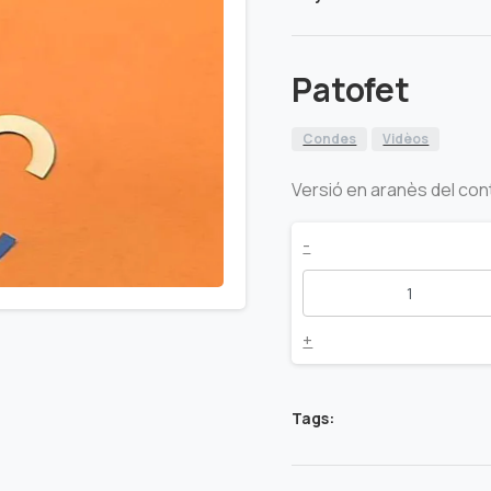
Patofet
Condes
Vidèos
Versió en aranès del con
Patofet
-
quantity
+
Tags: