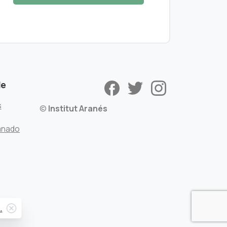
de
s
©
Institut Aranés
mnado
Close
.