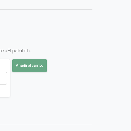
te «El patufet».
Añadir al carrito