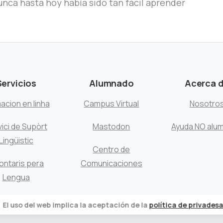
nca hasta hoy había sido tan fácil aprender
Servicios
Alumnado
Acerca 
acion en linha
Campus Virtual
Nosotro
ici de Supòrt
Mastodon
Ayuda NO alu
Lingüistic
Centro de
ontaris pera
Comunicaciones
Lengua
El uso del web implica la aceptación de la
política de privadesa