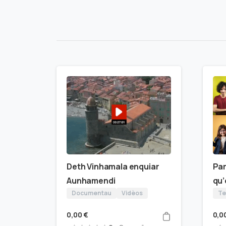
Deth Vinhamala enquiar
Par
Aunhamendi
qu
Documentau
Vidèos
Te
0,00
€
0,0