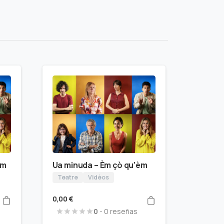
èm
Ua minuda – Èm çò qu’èm
Teatre
Vidèos
0,00
€
0
- 0 reseñas