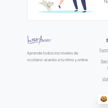
Nu
Form
Aprende todos los niveles de
occitano-aranés a tu ritmo y online.
Serv
Vol