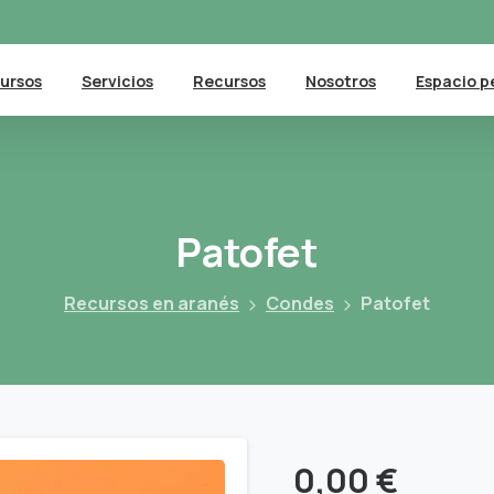
ursos
Servicios
Recursos
Nosotros
Espacio p
Patofet
Recursos en aranés
Condes
Patofet
0,00
€