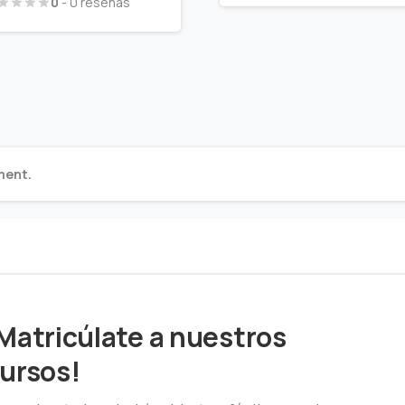
0
- 0 reseñas
ment.
Matricúlate a nuestros
ursos!